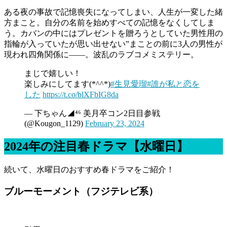
ある夜の事故で記憶喪失になってしまい、人生が一変した緒
方まこと。自分の名前を始めすべての記憶をなくしてしま
う。カバンの中にはプレゼントを贈ろうとしていた男性用の
指輪が入っていたが思い出せない‟まことの前に3人の男性が
現われ四角関係に――。波乱のラブコメミステリー。
まじで嬉しい！
楽しみにしてます(*^^*)
#生見愛瑠
#誰が私と恋を
した
https://t.co/blXFbIG8da
— 下ちゃん◢⁴⁶ 美月卒コン2日目参戦
(@Kougon_1129)
February 23, 2024
2024年の注目春ドラマ【水曜日】
続いて、水曜日のおすすめ春ドラマをご紹介！
ブルーモーメント（フジテレビ系）