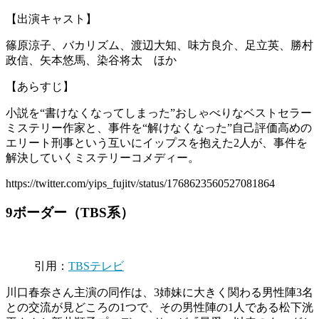
【出演キャスト】
篠原涼子、バカリズム、渡辺大知、味方良介、足立英、勝村
政信、矢本悠馬、染谷将太 ほか
【あらすじ】
小説を“書けなくなってしまった”おしゃべりなベストセラー
ミステリー作家と、事件を“解けなくなった”自己評価高めの
エリート刑事という互いにイップスを抱えた2人が、事件を
解決していくミステリーコメディー。
https://twitter.com/yips_fujitv/status/1768623560527081864
9ボーダー（TBS系）
引用：
TBSテレビ
川口春奈さん主演の同作は、3姉妹に大きく関わる男性陣3名
との交流が見どころの1つで、その男性陣の1人である松下洸