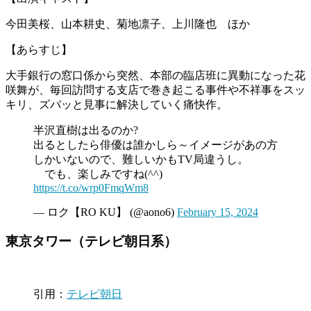
今田美桜、山本耕史、菊地凛子、上川隆也 ほか
【あらすじ】
大手銀行の窓口係から突然、本部の臨店班に異動になった花
咲舞が、毎回訪問する支店で巻き起こる事件や不祥事をスッ
キリ、ズバッと見事に解決していく痛快作。
半沢直樹は出るのか?
出るとしたら俳優は誰かしら～イメージがあの方
しかいないので、難しいかもTV局違うし。
でも、楽しみですね(^^)
https://t.co/wrp0FmqWm8
— ロク【RO KU】 (@aono6)
February 15, 2024
東京タワー（テレビ朝日系）
引用：
テレビ朝日