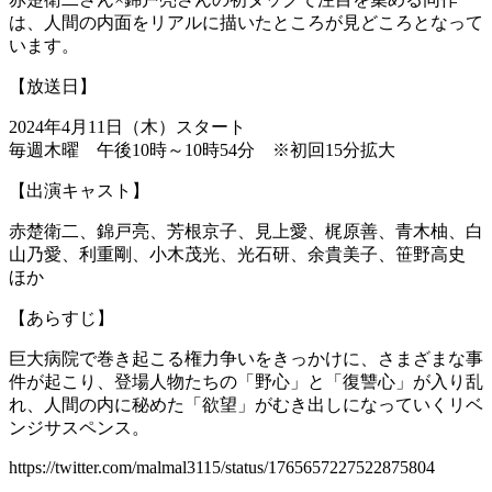
は、人間の内面をリアルに描いたところが見どころとなって
います。
【放送日】
2024年4月11日（木）スタート
毎週木曜 午後10時～10時54分 ※初回15分拡大
【出演キャスト】
赤楚衛二、錦戸亮、芳根京子、見上愛、梶原善、青木柚、白
山乃愛、利重剛、小木茂光、光石研、余貴美子、笹野高史
ほか
【あらすじ】
巨大病院で巻き起こる権力争いをきっかけに、さまざまな事
件が起こり、登場人物たちの「野心」と「復讐心」が入り乱
れ、人間の内に秘めた「欲望」がむき出しになっていくリベ
ンジサスペンス。
https://twitter.com/malmal3115/status/1765657227522875804