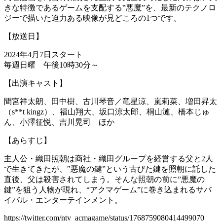
きな特徴であるゲームを支配する‟悪魔”を、最新のテクノロ
ジーで描いた迫力ある映像が見どころの1つです。
【放送日】
2024年4月7日スタート
毎週日曜 午後10時30分～
【出演キャスト】
間宮祥太朗、田中樹、古川琴音／竜星涼、嵐莉菜、増田昇太
（s**t kingz）、福山翔大、坂口涼太郎、桐山漣、橋本じゅ
ん、小澤征悦、吉川晃司 ほか
【あらすじ】
主人公・織田照朝は商社・織田グループを経営する父と2人
で生きてきたが、‟悪魔の鍵”という古びた鍵を照朝に託した
直後、父は殺害されてしまう。そんな照朝の前に”悪魔の
鍵”を狙う人物が現れ、“アクマゲーム”に巻き込まれるサバ
イバル・エンターテインメント。
https://twitter.com/ntv_acmagame/status/1768759080414499070