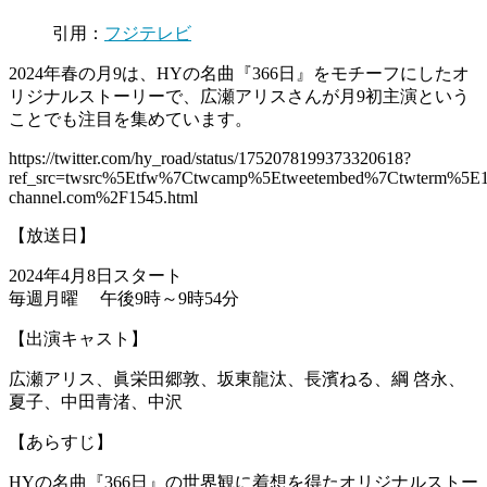
引用：
フジテレビ
2024年春の月9は、HYの名曲『366日』をモチーフにしたオ
リジナルストーリーで、広瀬アリスさんが月9初主演という
ことでも注目を集めています。
https://twitter.com/hy_road/status/1752078199373320618?
ref_src=twsrc%5Etfw%7Ctwcamp%5Etweetembed%7Ctwterm%5E1
channel.com%2F1545.html
【放送日】
2024年4月8日スタート
毎週月曜 午後9時～9時54分
【出演キャスト】
広瀬アリス、眞栄田郷敦、坂東龍汰、長濱ねる、綱 啓永、
夏子、中田青渚、中沢
【あらすじ】
HYの名曲『366日』の世界観に着想を得たオリジナルストー