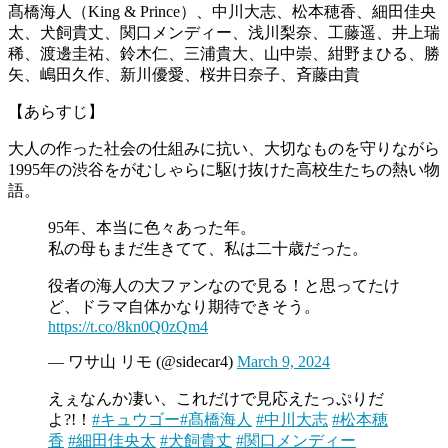
髙橋海人（King & Prince）、中川大志、松本穂香、細田佳央
太、犬飼貴丈、関口メンディー、浅川梨奈、工藤遥、井上瑞
稀、渡邊圭祐、鈴木仁、三浦貴大、山中崇、紺野まひる、勝
矢、嶋田久作、新川優愛、桜井日奈子、斉藤由貴
【あらすじ】
大人の作った社会の仕組みに抗い、大切なものを守りながら
1995年の渋谷をがむしゃらに駆け抜けた高校生たちの熱い物
語。
95年、本当に色々あった年。
私の母もまだ生きてて、私は二十歳だった。
役者の海人の大ファンなので見る！と思ってたけ
ど、ドラマ自体かなり期待できそう。
https://t.co/8kn0Q0zQm4
— ワサ山 リモ (@sidecar4)
March 9, 2024
えぇなんか凄い、これだけで見応えたっぷりだ
よ?!！
#キュウゴー
#髙橋海人
#中川大志
#松本穂
香
#細田佳央太
#犬飼貴丈
#関口メンディー