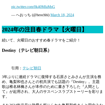
pic.twitter.com/0k40MfaMsG
— へおっち (@heochhi)
March 18, 2024
2024年の注目春ドラマ【火曜日】
続いて、火曜日のおすすめ春ドラマをご紹介！
Destiny（テレビ朝日系）
引用：
テレビ朝日
3年ぶりに連続ドラマに復帰する石原さとみさんが主演を務
め、亀梨和也さんとの初共演でも話題の『Destiny』。主題
歌は椎名林檎さんが本作のために書き下ろした『人間とし
て』が起用され、大人のサスペンスラブストーリーを彩りま
す。