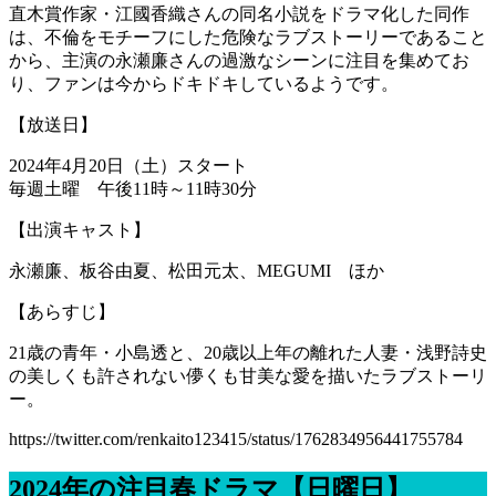
直木賞作家・江國香織さんの同名小説をドラマ化した同作
は、不倫をモチーフにした危険なラブストーリーであること
から、主演の永瀬廉さんの過激なシーンに注目を集めてお
り、ファンは今からドキドキしているようです。
【放送日】
2024年4月20日（土）スタート
毎週土曜 午後11時～11時30分
【出演キャスト】
永瀬廉、板谷由夏、松田元太、MEGUMI ほか
【あらすじ】
21歳の青年・小島透と、20歳以上年の離れた人妻・浅野詩史
の美しくも許されない儚くも甘美な愛を描いたラブストーリ
ー。
https://twitter.com/renkaito123415/status/1762834956441755784
2024年の注目春ドラマ【日曜日】