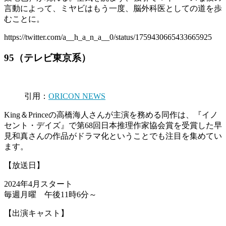
言動によって、ミヤビはもう一度、脳外科医としての道を歩
むことに。
https://twitter.com/a__h_a_n_a__0/status/1759430665433665925
95（テレビ東京系）
引用：
ORICON NEWS
King＆Princeの高橋海人さんが主演を務める同作は、『イノ
セント・デイズ』で第68回日本推理作家協会賞を受賞した早
見和真さんの作品がドラマ化ということでも注目を集めてい
ます。
【放送日】
2024年4月スタート
毎週月曜 午後11時6分～
【出演キャスト】