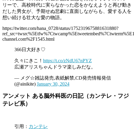
リーで、高校時代に実らなかった恋をかなえようと再び動き
だした男女が、予期せぬ悲劇に直面しながらも、愛する人を
想い続ける壮大な愛の物語。
https://twitter.com/hana_0728/status/1752319675881631880?
ref_src=twsrc%5Etfw%7Ctwcamp%5Etweetembed%7Ctwterm%5E1
channel.com%2F1545.html
366日大好き♡
久々にきこ！
https://t.co/zNdU67nPYZ
広瀬アリスちゃんドラマ楽しみだな。
— メグ☆雑誌発売,表紙解禁,CD発売情報発信
(@ainikite)
January 30, 2024
アンメット ある脳外科医の日記（カンテレ・フジ
テレビ系）
引用：
カンテレ