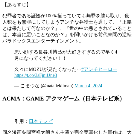
【あらすじ】
犯罪者である証拠が100％揃っていても無罪を勝ち取り、殺
人犯をも無罪にしてしまうアンチな弁護士を通して、『正義
とは果たして何なのか？』、『世の中の悪とされていること
は、本当に悪いことなのか？』を問いかける前代未聞の逆転
パラドックスエンターテインメント。
悪い顔する長谷川博己が大好きすぎるので早く4
月になってください！！
久々にMOZUが見たくなった‥
#アンチヒーロー
https://t.co/3sFjniUne3
— こまつな (@nataliekitman)
March 4, 2024
ACMA：GAME アクマゲーム（日本テレビ系）
引用：
日本テレビ
同名漫画を間宮祥太朗さん主演で完全実写化した同作は、大