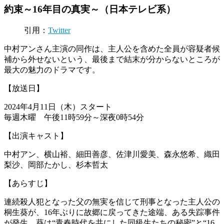
約束～16年目の真実～（日本テレビ系）
引用：
Twitter
中村アンさん主演の同作は、主人公を含めた全員が容疑者候
補から外せないという、最後まで結末が分からないところが
最大の魅力のドラマです。
【放送日】
2024年4月11日（木）スタート
毎週木曜 午後11時59分～深夜0時54分
【出演キャスト】
中村アン、横山裕、細田善彦、佐津川愛美、森永悠希、織田
梨沙、岡部たかし、杉本哲太
【あらすじ】
連続殺人犯となった父の無実を信じて刑事となった主人公の
桐生葵が、16年ぶりに故郷に戻ってきた途端、ある失踪事件
が発生。葵は“青春時代を共にした同級生たちの秘密”と“16