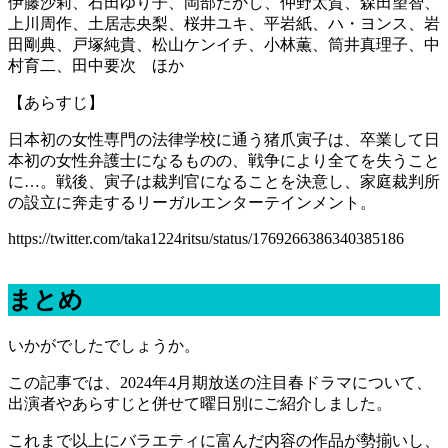
伊藤沙莉、石田ゆり子、岡部たかし、仲野太賀、森田望智、
上川周作、土居志央梨、桜井ユキ、平岩紙、ハ・ヨンス、岩
田剛典、戸塚純貴、松山ケンイチ、小林薫、筒井真理子、中
村育二、田中要次 ほか
【あらすじ】
日本初の女性専門の法律学校に通う猪爪寅子は、卒業して日
本初の女性弁護士になるものの、戦争により全てを失うこと
に…。戦後、寅子は裁判官になることを決意し、家庭裁判所
の設立に奔走するリーガルエンターテインメント。
https://twitter.com/taka1224ritsu/status/1769266386340385186
まとめ
いかがでしたでしょうか。
この記事では、2024年4月期放送の注目春ドラマについて、
出演者やあらすじと併せて曜日別にご紹介しました。
これまで以上にバラエティに富んだ内容の作品が勢揃いし、