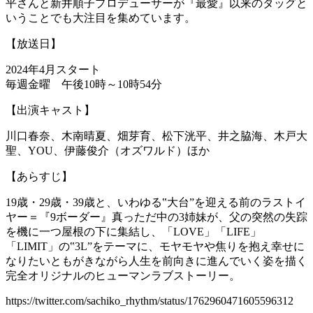
平さんと新井順子プロデューサーが『最愛』以来のタッグと
いうことでも大注目を集めています。
【放送日】
2024年4月スタート
毎週金曜 午後10時～10時54分
【出演キャスト】
川口春奈、木南晴夏、畑芽育、松下洸平、井之脇海、木戸大
聖、YOU、伊藤俊介（オズワルド）ほか
【あらすじ】
19歳・29歳・39歳と、いわゆる‟大台”を迎える前のラストイ
ヤー＝『9ボーダー』真っただ中の3姉妹が、父の突然の失踪
を機に一つ屋根の下に集結し、「LOVE」「LIFE」
「LIMIT」の‟3L”をテーマに、モヤモヤや焦りを抱え幸せに
なりたいともがきながら人生を前向きに進んでいく姿を描く
完全オリジナルのヒューマンラブストーリー。
https://twitter.com/sachiko_rhythm/status/1762960471605596312