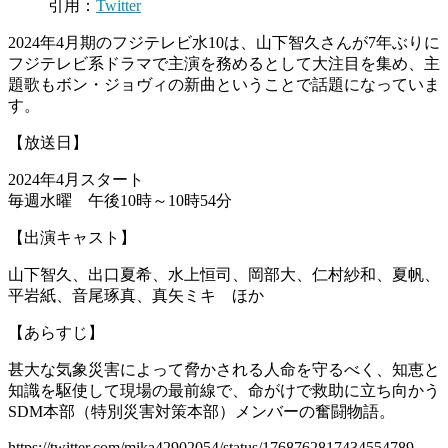
引用：
Twitter
2024年4月期のフジテレビ水10は、山下智久さんが7年ぶりに
フジテレビ系ドラマで主演を務めるとして大注目を集め、主
題歌もボン・ジョヴィの新曲ということで話題になっていま
す。
【放送日】
2024年4月スタート
毎週水曜 午後10時～10時54分
【出演キャスト】
山下智久、出口夏希、水上恒司、岡部大、仁村紗和、夏帆、
平岩紙、音尾琢真、真矢ミキ ほか
【あらすじ】
甚大な気象災害によって脅かされる人命を守るべく、知恵と
知識を駆使して現場の最前線で、命がけで救助に立ち向かう
SDM本部（特別災害対策本部）メンバーの奮闘物語。
https://twitter.com/mika42902054/status/1768762817434554789