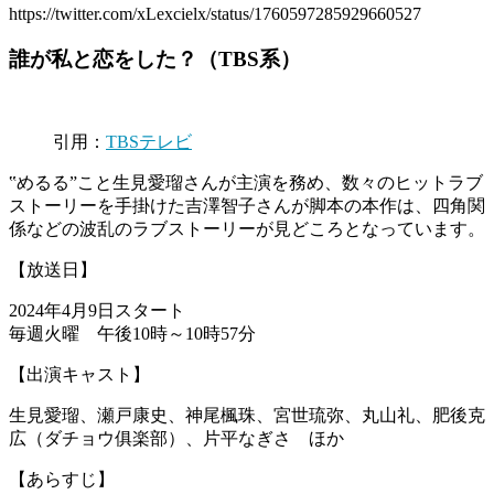
https://twitter.com/xLexcielx/status/1760597285929660527
誰が私と恋をした？（TBS系）
引用：
TBSテレビ
‟めるる”こと生見愛瑠さんが主演を務め、数々のヒットラブ
ストーリーを手掛けた吉澤智子さんが脚本の本作は、四角関
係などの波乱のラブストーリーが見どころとなっています。
【放送日】
2024年4月9日スタート
毎週火曜 午後10時～10時57分
【出演キャスト】
生見愛瑠、瀬戸康史、神尾楓珠、宮世琉弥、丸山礼、肥後克
広（ダチョウ俱楽部）、片平なぎさ ほか
【あらすじ】