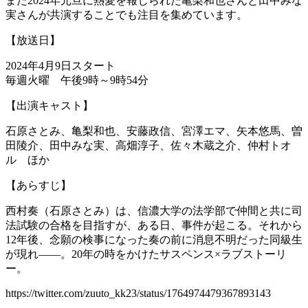
また2024年元旦に熱愛を報じられた亀梨和也さんと田中みな
実さんが共演することでも注目を集めています。
【放送日】
2024年4月9日スタート
毎週火曜 午後9時～9時54分
【出演キャスト】
石原さとみ、亀梨和也、安藤政信、宮澤エマ、矢本悠馬、曽
田陵介、田中みな実、高畑淳子、佐々木蔵之介、仲村トオ
ル ほか
【あらすじ】
西村奏（石原さとみ）は、信濃大学の法学部で仲間と共に司
法試験の合格を目指すが、ある日、事件が起こる。それから
12年後、念願の検事になった奏の前に消息不明だった同級生
が現れ――。20年の時をかけたサスペンス×ラブストーリ
ー。
https://twitter.com/zuuto_kk23/status/1764974479367893143