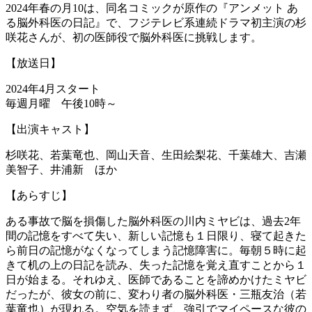
2024年春の月10は、同名コミックが原作の『アンメット あ
る脳外科医の日記』で、フジテレビ系連続ドラマ初主演の杉
咲花さんが、初の医師役で脳外科医に挑戦します。
【放送日】
2024年4月スタート
毎週月曜 午後10時～
【出演キャスト】
杉咲花、若葉竜也、岡山天音、生田絵梨花、千葉雄大、吉瀬
美智子、井浦新 ほか
【あらすじ】
ある事故で脳を損傷した脳外科医の川内ミヤビは、過去2年
間の記憶をすべて失い、新しい記憶も１日限り、寝て起きた
ら前日の記憶がなくなってしまう記憶障害に。毎朝５時に起
きて机の上の日記を読み、失った記憶を覚え直すことから１
日が始まる。それゆえ、医師であることを諦めかけたミヤビ
だったが、彼女の前に、変わり者の脳外科医・三瓶友治（若
葉竜也）が現れる。空気を読まず、強引でマイペースな彼の