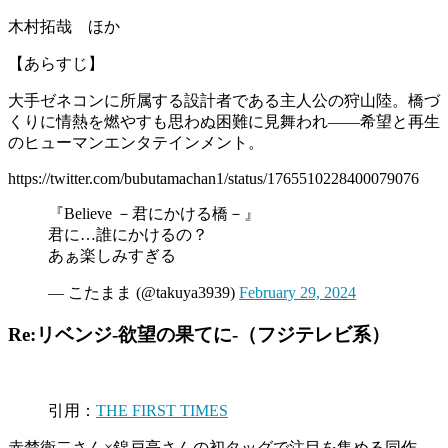
木村拓哉 ほか
【あらすじ】
大手ゼネコンに所属する設計者である主人公の狩山陸。橋づ
くりに情熱を燃やすも思わぬ困難に見舞われ――希望と再生
のヒューマンエンタテインメント。
https://twitter.com/bubutamachan1/status/1765510228400079076
『Believe －君にかける橋－』
君に…誰にかけるの？
あぁ楽しみすぎる
— こたまま (@takuya3939)
February 29, 2024
Re:リベンジ-欲望の果てに-（フジテレビ系）
引用：
THE FIRST TIMES
赤楚衛二さん×錦戸亮さんの初タッグで注目を集める同作