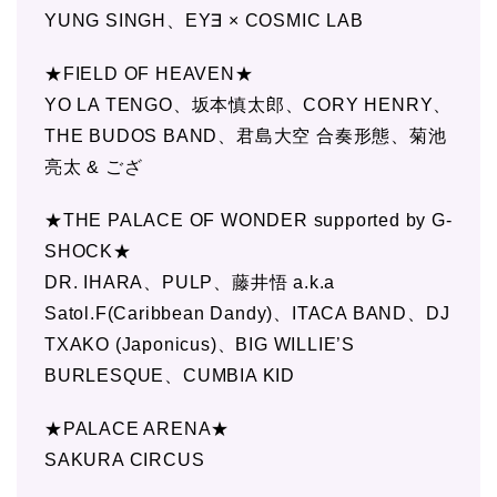
YUNG SINGH、EY∃ × COSMIC LAB
★FIELD OF HEAVEN★
YO LA TENGO、坂本慎太郎、CORY HENRY、
THE BUDOS BAND、君島大空 合奏形態、菊池
亮太 & ござ
★THE PALACE OF WONDER supported by G-
SHOCK★
DR. IHARA、PULP、藤井悟 a.k.a
Satol.F(Caribbean Dandy)、ITACA BAND、DJ
TXAKO (Japonicus)、BIG WILLIE’S
BURLESQUE、CUMBIA KID
★PALACE ARENA★
SAKURA CIRCUS