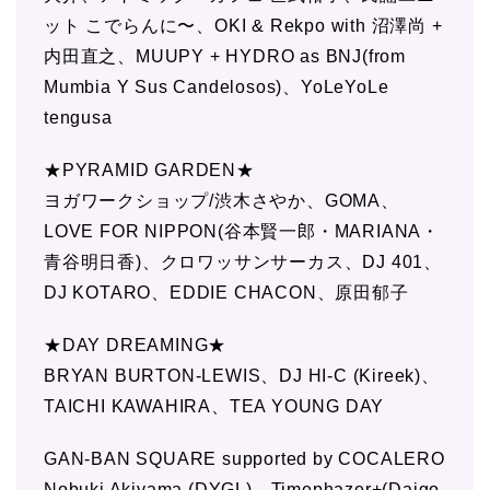
ット こでらんに〜、OKI & Rekpo with 沼澤尚 +
内田直之、MUUPY + HYDRO as BNJ(from
Mumbia Y Sus Candelosos)、YoLeYoLe
tengusa
★PYRAMID GARDEN★
ヨガワークショップ/渋木さやか、GOMA、
LOVE FOR NIPPON(谷本賢一郎・MARIANA・
青谷明日香)、クロワッサンサーカス、DJ 401、
DJ KOTARO、EDDIE CHACON、原田郁子
★DAY DREAMING★
BRYAN BURTON-LEWIS、DJ HI-C (Kireek)、
TAICHI KAWAHIRA、TEA YOUNG DAY
GAN-BAN SQUARE supported by COCALERO
Nobuki Akiyama (DYGL)、Timephazer+(Daigo