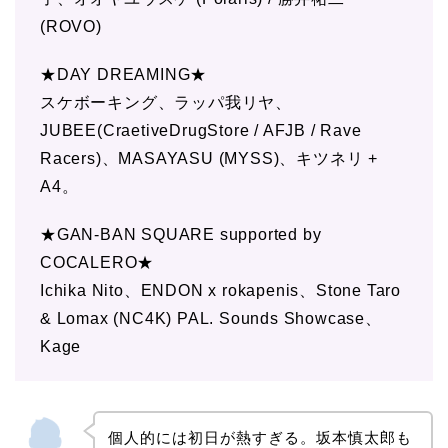
(ROVO)
★DAY DREAMING★
スケボーキング、ラッパ我リヤ、
JUBEE(CraetiveDrugStore / AFJB / Rave
Racers)、MASAYASU (MYSS)、キツネリ +
A4。
★GAN-BAN SQUARE supported by
COCALERO★
Ichika Nito、ENDON x rokapenis、Stone Taro
& Lomax (NC4K) PAL. Sounds Showcase、
Kage
個人的には初日が熱すぎる。坂本慎太郎も