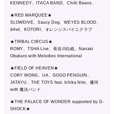
KENNEDY、ITACA BAND、Chilli Beans.
★RED MARQUEE★
SLOWDIVE、Saucy Dog、WEYES BLOOD、
d4vd、KOTORI、オレンジスパイニクラブ
★TRIBAL CIRCUS★
ROMY、TSHA Live、長谷川白紙、Nariaki
Obukuro with Melodies International
★FIELD OF HEAVEN★
CORY WONG、UA、GOGO PENGUIN、
JATAYU、THE TOYS feat. Ichika Nito、優河
with 魔法バンド
★THE PALACE OF WONDER supported by G-
SHOCK★