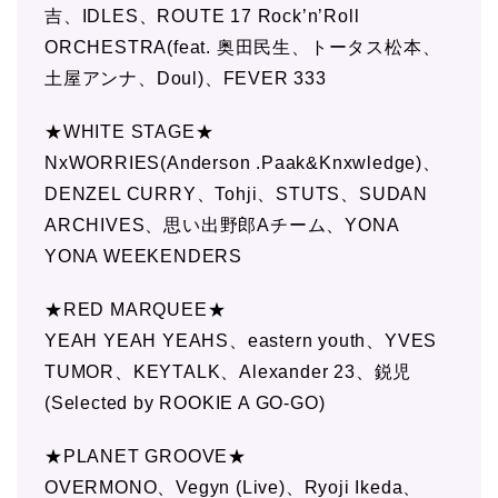
吉、IDLES、ROUTE 17 Rock’n’Roll
ORCHESTRA(feat. 奥田民生、トータス松本、
土屋アンナ、Doul)、FEVER 333
★WHITE STAGE★
NxWORRIES(Anderson .Paak&Knxwledge)、
DENZEL CURRY、Tohji、STUTS、SUDAN
ARCHIVES、思い出野郎Aチーム、YONA
YONA WEEKENDERS
★RED MARQUEE★
YEAH YEAH YEAHS、eastern youth、YVES
TUMOR、KEYTALK、Alexander 23、鋭児
(Selected by ROOKIE A GO-GO)
★PLANET GROOVE★
OVERMONO、Vegyn (Live)、Ryoji Ikeda、