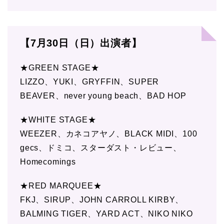
【7月30日（日）出演者】
★GREEN STAGE★
LIZZO、YUKI、GRYFFIN、SUPER
BEAVER、never young beach、BAD HOP
★WHITE STAGE★
WEEZER、カネコアヤノ、BLACK MIDI、100
gecs、ドミコ、スターダスト・レビュー、
Homecomings
★RED MARQUEE★
FKJ、SIRUP、JOHN CARROLL KIRBY、
BALMING TIGER、YARD ACT、NIKO NIKO