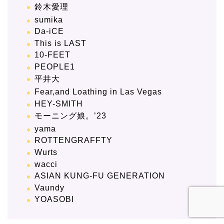
鈴木愛理
sumika
Da-iCE
This is LAST
10-FEET
PEOPLE1
平井大
Fear,and Loathing in Las Vegas
HEY-SMITH
モーニング娘。’23
yama
ROTTENGRAFFTY
Wurts
wacci
ASIAN KUNG-FU GENERATION
Vaundy
YOASOBI