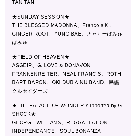
TAN TAN
★SUNDAY SESSION★
THE BLESSED MADONNA、Francois K.、
GINGER ROOT、YUNG BAE、きゃりーぱみゅ
ぱみゅ
★FIELD OF HEAVEN★
ASGEIR、G. LOVE & DONAVON
FRANKENREITER、NEAL FRANCIS、ROTH
BART BARON、OKI DUB AINU BAND、民謡
クルセイダーズ
★THE PALACE OF WONDER supported by G-
SHOCK★
GEORGE WILLIAMS、REGGAELATION
INDEPENDANCE、SOUL BONANZA