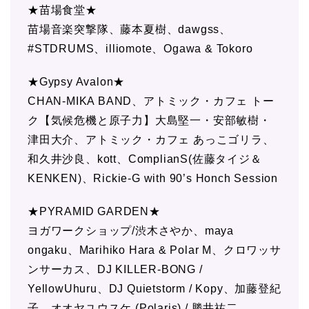
★苗場食堂★
苗場音楽突撃隊、藤本夏樹、dawgss、
#STDRUMS、illiomote、Ogawa & Tokoro
★Gypsy Avalon★
CHAN-MIKA BAND、アトミック・カフェ トー
ク【気候危機と原子力】大島堅一・安部敏樹・
津田大介、アトミック・カフェ あっこゴリラ、
和久井沙良、kott、ComplianS(佐藤タイジ＆
KENKEN)、Rickie-G with 90’s Honch Session
★PYRAMID GARDEN★
ヨガワークショップ/渋木さやか、maya
ongaku、Marihiko Hara & Polar M、クロワッサ
ンサーカス、DJ KILLER-BONG /
YellowUhuru、DJ Quietstorm / Kopy、加藤登紀
子、オオヤユウスケ (Polaris) / 勝井祐二