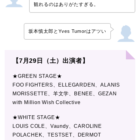
観れるのはありがたすぎる。
坂本慎太郎とYves Tumorはアツい
【7月29日（土）出演者】
★GREEN STAGE★
FOO FIGHTERS、ELLEGARDEN、ALANIS
MORISSETTE、羊文学、BENEE、GEZAN
with Million Wish Collective
★WHITE STAGE★
LOUIS COLE、Vaundy、CAROLINE
POLACHEK、TESTSET、DERMOT