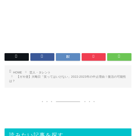
HOME
芸人・タレント
【ガキ使】大晦日「笑ってはいけない」2022-2023年の中止理由！復活の可能性
は？
読みたい記事を探す