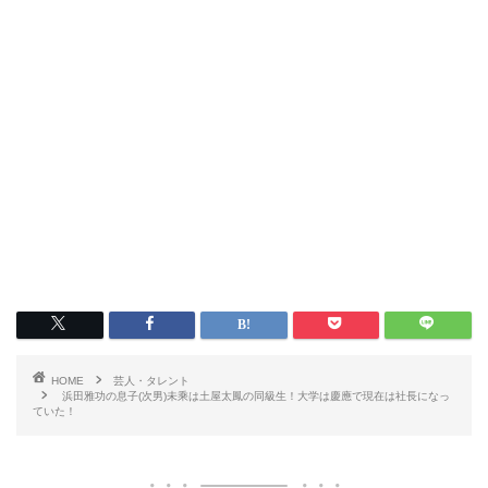
HOME
芸人・タレント
浜田雅功の息子(次男)未乘は土屋太鳳の同級生！大学は慶應で現在は社長になっ
ていた！