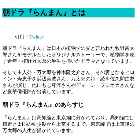
朝ドラ『らんまん』とは
引用：
Twitter
朝ドラ『らんまん』は日本の植物学の父と言われた牧野富太
郎さんをモデルとしたオリジナルストーリーで、植物学を志
す青年・槙野万太郎の半生を描いたドラマとなっています。
そして主人公・万太郎を神木隆之介さん、その妻となるヒロ
イン・寿恵子を浜辺美波さん、万太郎の姉・綾を佐久間由衣
さんが演じ、他にも志尊淳さんやディーン・フジオカさんな
ど豪華俳優陣が出演しています。
朝ドラ『らんまん』のあらすじ
『らんまん』は高知編と東京編に分かれており、高知編では
槙野万太郎の幼少期から上京するまで、東京編では上京後の
万太郎の人生が描かれています。