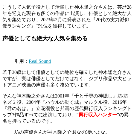
こうして人気子役として活躍した神木隆之介さんは、芸歴28
年を迎えた現在も多くの作品に出演し、俳優として絶大な人
気を集めており、2023年2月に発表された『20代の実力派俳
優ランキング』で1位を獲得しています。
声優としても絶大な人気を集める
引用：
Real Sound
若干30歳にして俳優としての地位を確立した神木隆之介さん
ですが、実は俳優としてだけではなく、ジブリ作品や大ヒッ
トアニメ映画の声優も多く務めています。
そんな神木隆之介さんは2001年『千と千尋の神隠し』坊/坊
ネズミ役、2004年『ハウルの動く城』マルクル役、2016年
『君の名は。』立花瀧役と邦画の歴代興行収入ランキングト
ップ3作品すべてに出演しており、‟
興行収入ハンター
”の異
名を持っているのです。
坊の声優さんが神木隆之介君なの凄いよな。