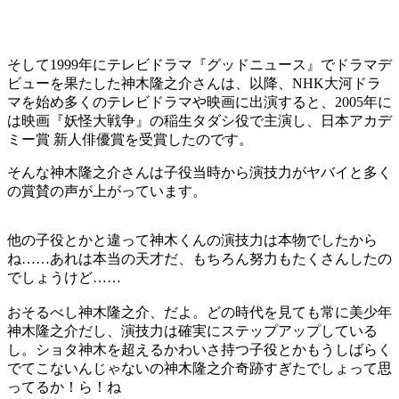
そして1999年にテレビドラマ『グッドニュース』でドラマデ
ビューを果たした神木隆之介さんは、以降、NHK大河ドラ
マを始め多くのテレビドラマや映画に出演すると、2005年に
は映画『妖怪大戦争』の稲生タダシ役で主演し、日本アカデ
ミー賞 新人俳優賞を受賞したのです。
そんな神木隆之介さんは子役当時から演技力がヤバイと多く
の賞賛の声が上がっています。
他の子役とかと違って神木くんの演技力は本物でしたから
ね……あれは本当の天才だ、もちろん努力もたくさんしたの
でしょうけど……
おそるべし神木隆之介、だよ。どの時代を見ても常に美少年
神木隆之介だし、演技力は確実にステップアップしている
し。ショタ神木を超えるかわいさ持つ子役とかもうしばらく
でてこないんじゃないの神木隆之介奇跡すぎたでしょって思
ってるか！ら！ね