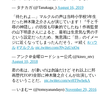
— タナカガ (@Tanakaga_)
August 16, 2019
「待たれよ…」マルクルの声は当時小学校5年生
だった神木隆之介さんが演じています！『千と千
尋の神隠し』の坊役も印象的でしたね！作画監督
の山下明彦さんによると、最初は生意気な男の子
という設定だったため、無意識に「坊」のイメー
ジに近くなってしまったんだそう。☞続く
#ハウ
ル
#マルクル
pic.twitter.com/J9y2qUxtOg
— アンク＠金曜ロードショー公式 (@kinro_ntv)
August 10, 2018
君の名は。が凄いのは勿論だけど それ以上に邦
画歴代TOP3全部に神木隆之介くんが出演してい
るということだ。
pic.twitter.com/wr8T9whekA
— いまむー (@tomoyanandayo)
November 29, 2016