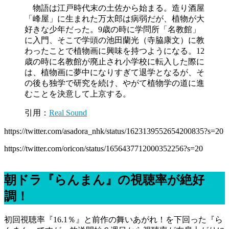
物語は江戸時代末の土佐から始まる。造り酒屋
「峰屋」に生まれた万太郎は病弱だが、植物が大
好きな少年だった。9歳の時に学問所「名教館」
に入門、そこで学頭の池田蘭光（寺脇康文）に教
わったことで植物画に興味を持つようになる。12
歳の時に名教館が廃止され小学校に転入した際に
は、植物画に夢中になりすぎて退学となるが、そ
の後も独学で研究を続け、やがて植物学の道に進
むことを決意して上京する。
引用：
Real Sound
https://twitter.com/asadora_nhk/status/1623139552654200835?s=20
https://twitter.com/oricon/status/1656437712000352256?s=20
朝ドラ『らんまん』の視聴率が絶好
調！
初回視聴率『16.1％』と前作の舞いあがれ！を下回った『ら