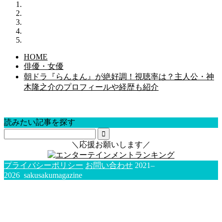
HOME
俳優・女優
朝ドラ『らんまん』が絶好調！視聴率は？主人公・神
木隆之介のプロフィールや経歴も紹介
読みたい記事を探す
＼応援お願いします／
プライバシーポリシー
お問い合わせ
2021–
2026 sakusakumagazine