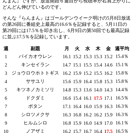
んまん』ですが、放送開始６週目から視聴率が右肩上がりに
どんどん伸びているのです。
そんな『らんまん』はゴールデンウイーク明けの5月8日放送
の第26回に番組史上最高の16.6％を記録すると、5月11日の
第29回には17.5％を叩き出し、6月9日の第50回でも最高記録
に並ぶ17.5％を記録しています。
週
副題
月
火
水
木
金
週平均
バイカオウレン
15.4％
1
16.1
15.2
15.3
15.3
15.2
キンセイラン
15.1％
2
14.7
15.1
15.5
15.4
14.6
ジョウロウホトトギス
15.8％
3
16.2
15.9
15.2
15.5
16.2
ササユリ
15.8％
4
15.6
15.9
16.4
15.8
15.3
キツネノカミソリ
14.4％
5
14.8
15.3
13.6
14.0
14.3
ドクダミ
16.5％
6
16.6
15.4
16.1
17.5
17.1
ボタン
16.3％
7
17.1
16.4
16.0
15.9
16.3
シロツメクサ
16.3％
8
16.3
16.8
16.2
16.2
15.9
ヒルムシロ
16.1％
9
16.8
15.9
16.0
14.9
17.0
ノアザミ
16.5
％
10
16.2
15.7
16.7
16.4
17.5