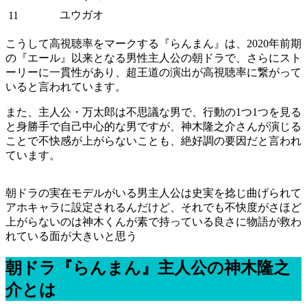
ユウガオ
11
こうして高視聴率をマークする『らんまん』は、2020年前期
の『エール』以来となる男性主人公の朝ドラで、さらにスト
ーリーに一貫性があり、超王道の演出が高視聴率に繋がって
いると言われています。
また、主人公・万太郎は不思議な男で、行動の1つ1つを見る
と身勝手で自己中心的な男ですが、神木隆之介さんが演じる
ことで不快感が上がらないことも、絶好調の要因だと言われ
ています。
朝ドラの実在モデルがいる男主人公は史実を捻じ曲げられて
アホキャラに設定されるんだけど、それでも不快度がさほど
上がらないのは神木くんが素で持っている良さに物語が救わ
れている面が大きいと思う
朝ドラ『らんまん』主人公の神木隆之
介とは