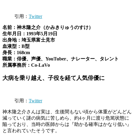
引用：
Twitter
名前：神木隆之介（かみきりゅうのすけ）
生年月日：1993年5月19日
出身地：埼玉県富士見市
血液型：B型
身長：168cm
職業：俳優、声優、YouTuber、ナレーター、タレント
所属事務所：Co-LaVo
大病を乗り越え、子役を経て人気俳優に
引用：
Twitter
神木隆之介さんは実は、生後間もない頃から体重がどんどん
減っていく謎の病気に苦しめら、約4ヶ月に渡り危篤状態に
陥っており、当時の医師からは『助かる確率はかなり低い』
と言われていたそうです。