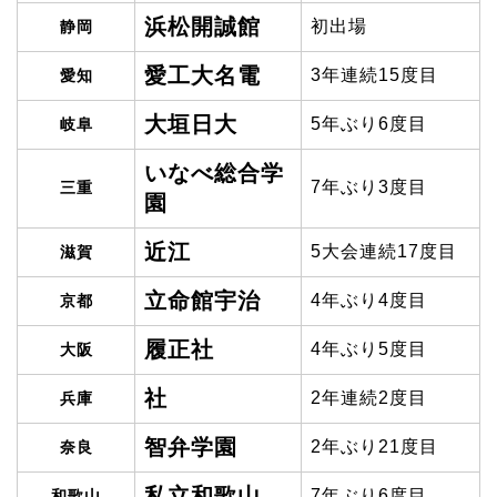
浜松開誠館
初出場
静岡
愛工大名電
3年連続15度目
愛知
大垣日大
5年ぶり6度目
岐阜
いなべ総合学
7年ぶり3度目
三重
園
近江
5大会連続17度目
滋賀
立命館宇治
4年ぶり4度目
京都
履正社
4年ぶり5度目
大阪
社
2年連続2度目
兵庫
智弁学園
2年ぶり21度目
奈良
私立和歌山
7年ぶり6度目
和歌山