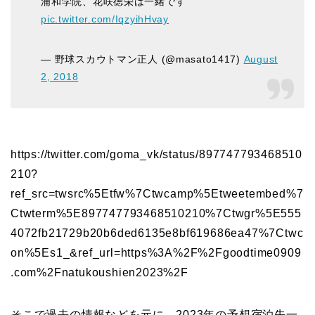
浦和学院、花咲徳栄は一緒です
pic.twitter.com/IqzyihHvay
— 野球スカウトマン正人 (@masato1417)
August
2, 2018
https://twitter.com/goma_vk/status/897747793468510
210?
ref_src=twsrc%5Etfw%7Ctwcamp%5Etweetembed%7
Ctwterm%5E897747793468510210%7Ctwgr%5E555
4072fb21729b20b6ded6135e8bf619686ea47%7Ctwc
on%5Es1_&ref_url=https%3A%2F%2Fgoodtime0909
.com%2Fnatukoushien2023%2F
そこで過去の情報などを元に、2023年の予想宿泊先一