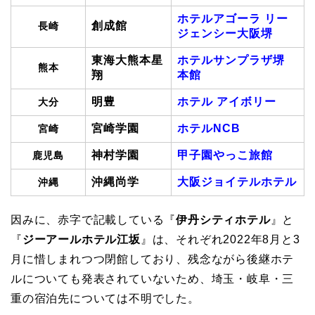
ホテルアゴーラ リー
創成館
長崎
ジェンシー大阪堺
東海大熊本星
ホテルサンプラザ堺
熊本
翔
本館
明豊
ホテル アイボリー
大分
宮崎学園
ホテルNCB
宮崎
神村学園
甲子園やっこ旅館
鹿児島
沖縄尚学
大阪ジョイテルホテル
沖縄
因みに、赤字で記載している『
伊丹シティホテル
』と
『
ジーアールホテル江坂
』は、それぞれ2022年8月と3
月に惜しまれつつ閉館しており、残念ながら後継ホテ
ルについても発表されていないため、埼玉・岐阜・三
重の宿泊先については不明でした。