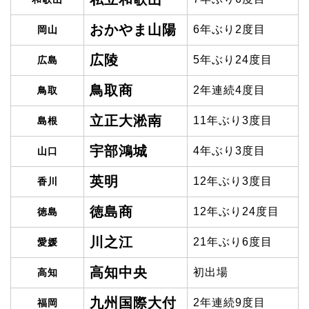
おかやま山陽
6年ぶり2度目
岡山
広陵
5年ぶり24度目
広島
鳥取商
2年連続4度目
鳥取
立正大淞南
11年ぶり3度目
島根
宇部鴻城
4年ぶり3度目
山口
英明
12年ぶり3度目
香川
徳島商
12年ぶり24度目
徳島
川之江
21年ぶり6度目
愛媛
高知中央
初出場
高知
九州国際大付
2年連続9度目
福岡