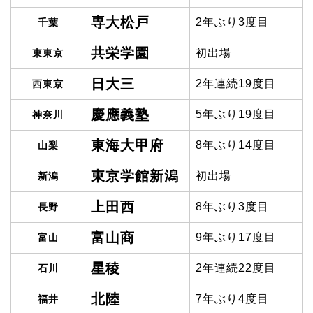
専大松戸
2年ぶり3度目
千葉
共栄学園
初出場
東東京
日大三
2年連続19度目
西東京
慶應義塾
5年ぶり19度目
神奈川
東海大甲府
8年ぶり14度目
山梨
東京学館新潟
初出場
新潟
上田西
8年ぶり3度目
長野
富山商
9年ぶり17度目
富山
星稜
2年連続22度目
石川
北陸
7年ぶり4度目
福井