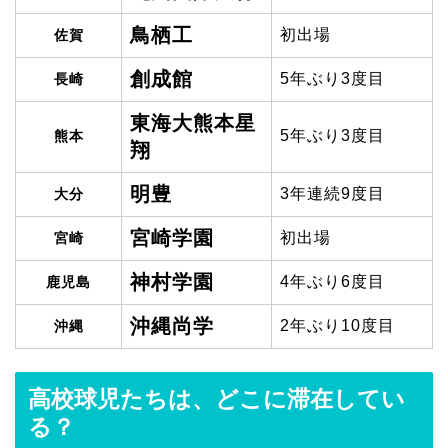
鳥栖工
初出場
佐賀
創成館
5年ぶり3度目
長崎
東海大熊本星
5年ぶり3度目
熊本
翔
明豊
3年連続9度目
大分
宮崎学園
初出場
宮崎
神村学園
4年ぶり6度目
鹿児島
沖縄尚学
2年ぶり10度目
沖縄
高校球児たちは、どこに滞在してい
る？