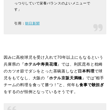
っつりしていて栄養バランスのよいメニューで
す」
引用：
朝日新聞
因みに高校球児を受け入れて70年以上にもなるという
兵庫県の『
ホテル中寿美花壇
』では、利尻昆布と枕崎
のカツオ節でダシをとった茶碗蒸しなど
日本料理
で球
児をもてなし、大阪の『
ホテル京阪天満橋
』では‟相手
チームの料理を食って勝つ！”と、何年も
食事で験担ぎ
をするのが恒例となっているそうです。