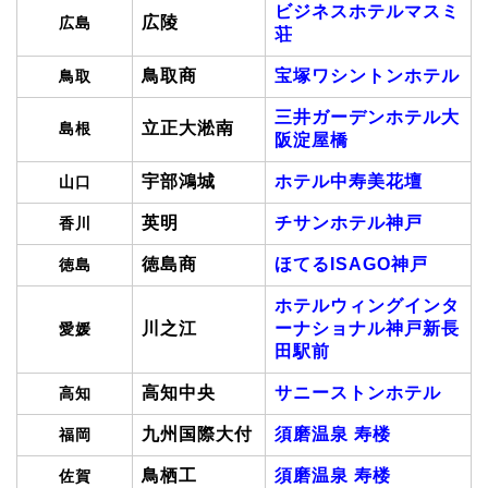
ビジネスホテルマスミ
広陵
広島
荘
鳥取商
宝塚ワシントンホテル
鳥取
三井ガーデンホテル大
立正大淞南
島根
阪淀屋橋
宇部鴻城
ホテル中寿美花壇
山口
英明
チサンホテル神戸
香川
徳島商
ほてるISAGO神戸
徳島
ホテルウィングインタ
川之江
ーナショナル神戸新長
愛媛
田駅前
高知中央
サニーストンホテル
高知
九州国際大付
須磨温泉 寿楼
福岡
鳥栖工
須磨温泉 寿楼
佐賀