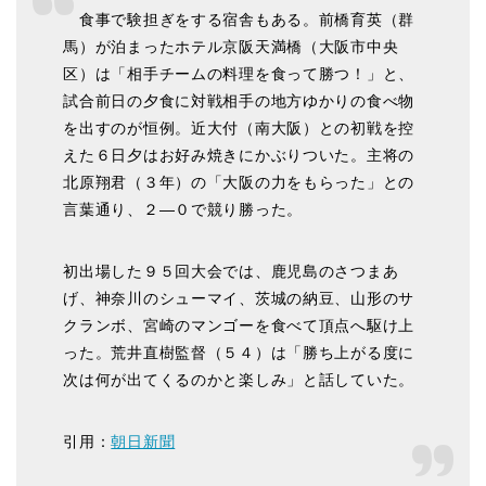
食事で験担ぎをする宿舎もある。前橋育英（群
馬）が泊まったホテル京阪天満橋（大阪市中央
区）は「相手チームの料理を食って勝つ！」と、
試合前日の夕食に対戦相手の地方ゆかりの食べ物
を出すのが恒例。近大付（南大阪）との初戦を控
えた６日夕はお好み焼きにかぶりついた。主将の
北原翔君（３年）の「大阪の力をもらった」との
言葉通り、２―０で競り勝った。
初出場した９５回大会では、鹿児島のさつまあ
げ、神奈川のシューマイ、茨城の納豆、山形のサ
クランボ、宮崎のマンゴーを食べて頂点へ駆け上
った。荒井直樹監督（５４）は「勝ち上がる度に
次は何が出てくるのかと楽しみ」と話していた。
引用：
朝日新聞