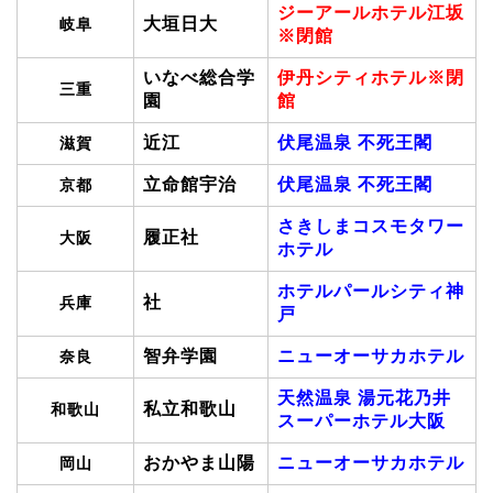
ジーアールホテル江坂
大垣日大
岐阜
※閉館
いなべ総合学
伊丹シティホテル※閉
三重
園
館
近江
伏尾温泉 不死王閣
滋賀
立命館宇治
伏尾温泉 不死王閣
京都
さきしまコスモタワー
履正社
大阪
ホテル
ホテルパールシティ神
社
兵庫
戸
智弁学園
ニューオーサカホテル
奈良
天然温泉 湯元花乃井
私立和歌山
和歌山
スーパーホテル大阪
おかやま山陽
ニューオーサカホテル
岡山