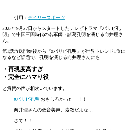
引用：
デイリースポーツ
2023年9月27日からスタートしたテレビドラマ『パリピ孔
明』で中国三国時代の名軍師・諸葛孔明を演じる向井理さ
ん。
第1話放送開始後から『#パリピ孔明』が世界トレンド1位に
なるなど話題で、孔明を演じる向井理さんにも
・再現度高すぎ
・完全にハマり役
と賞賛の声が相次いでいます。
#パリピ孔明
おもしろかったー！！
向井理さんの低音美声、素敵だよな…
さて！！