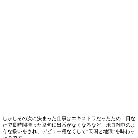
しかしその次に決まった仕事はエキストラだったため、日な
たで長時間待った挙句に出番がなくなるなど、ボロ雑巾のよ
うな扱いをされ、デビュー程なくして‟天国と地獄”を味わっ
たのです。