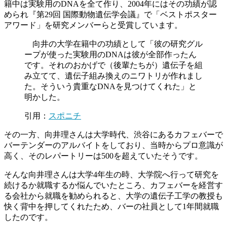
籍中は実験用のDNAを全て作り、2004年にはその功績が認
められ『第29回 国際動物遺伝学会議』で「ベストポスター
アワード」を研究メンバーらと受賞しています。
向井の大学在籍中の功績として「彼の研究グル
ープが使った実験用のDNAは彼が全部作ったん
です。それのおかげで（後輩たちが）遺伝子を組
み立てて、遺伝子組み換えのニワトリが作れまし
た。そういう貴重なDNAを見つけてくれた」と
明かした。
引用：
スポニチ
その一方、向井理さんは大学時代、渋谷にあるカフェバーで
バーテンダーのアルバイトをしており、当時からプロ意識が
高く、そのレパートリーは500を超えていたそうです。
そんな向井理さんは大学4年生の時、大学院へ行って研究を
続けるか就職するか悩んでいたところ、カフェバーを経営す
る会社から就職を勧められると、大学の遺伝子工学の教授も
快く背中を押してくれたため、バーの社員として1年間就職
したのです。