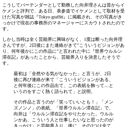
こうしてバーテンダーとして勤務した向井理さんは昔からイ
ケメンと評判で、ある日、表参道でイケメンとして取材を受
けた写真が雑誌『Tokyo graffiti』に掲載され、その写真がき
っかけで現在の事務所のマネージャーにスカウトされたので
す。
しかし当時は全く芸能界に興味がなく、1度は断った向井理
さんですが、2日後にまた連絡がきて‟こういうビジョンがあ
り、何年後かにこの作品に”と言われた中に『世界ウルルン
滞在記』があったことから、芸能界入りを決意したそうで
す。
最初は「全然やる気がなかった」と言うが、2日
後に再び連絡が来て「こういうビジョンがある、
と何年後にこの作品出て、この表紙を飾って…と
いうのをすごく熱く語られて」と説明。
その作品と言うのが「笑っていいとも！」「メン
ズノンノ」の表紙、「世界ウルルン滞在記」で、
向井は「ウルルン滞在記をやりたかった。ウルル
ンかあ、こういう人と仕事したいなと思ったのが
きっかけ」と芸能界入り。後に、その3つは全て