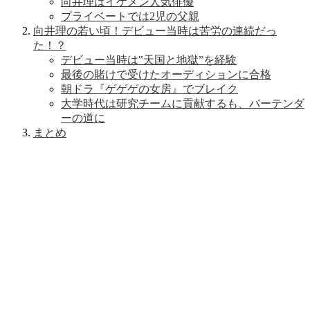
向井理はイケメン人気俳優
プライベートでは2児の父親
向井理の若い頃！デビュー当時は苦労の連続だっ
た！？
デビュー当時は‟天国と地獄”を経験
最後の賭けで受けたオーディションに合格
朝ドラ『ゲゲゲの女房』でブレイク
大学時代は研究チームに貢献するも、バーテンダ
ーの道に
まとめ