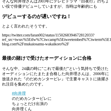
そんな向井理さんは2003年にテレビドラマ『白夜行』のちょ
い役で俳優デビューしていますが、当時は年齢的にも
デビューするのが遅いですね！
とよく言われたそうです。
https://twitter.com/faran002/status/1150268394672812033?
ref_src=twsrc%5Etfw%7Ctwcamp%5Etweetembed%7Ctwterm%5E11
blog.com%2Fmukaiosamu-wakaikoro%2F
最後の賭けで受けたオーディションに合格
そんな中、24歳の時に‟これで最後だ”という気持ちで受けた
オーディションにたまたま合格した向井理さんは、2006年に
放送された『のだめカンタービレ』で主要キャストに抜擢さ
れ注目を集めたのです。
#向井理
のだめカンタービレに
ちょっとだけ出演の
向井理くん