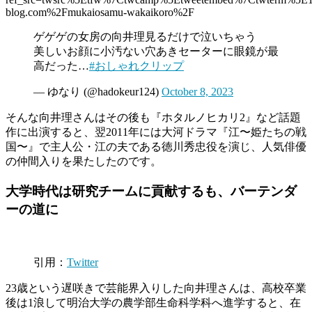
blog.com%2Fmukaiosamu-wakaikoro%2F
ゲゲゲの女房の向井理見るだけで泣いちゃう
美しいお顔に小汚ない穴あきセーターに眼鏡が最
高だった…
#おしゃれクリップ
— ゆなり (@hadokeur124)
October 8, 2023
そんな向井理さんはその後も『ホタルノヒカリ2』など話題
作に出演すると、翌2011年には大河ドラマ『江〜姫たちの戦
国〜』で主人公・江の夫である徳川秀忠役を演じ、人気俳優
の仲間入りを果たしたのです。
大学時代は研究チームに貢献するも、バーテンダ
ーの道に
引用：
Twitter
23歳という遅咲きで芸能界入りした向井理さんは、高校卒業
後は1浪して明治大学の農学部生命科学科へ進学すると、在