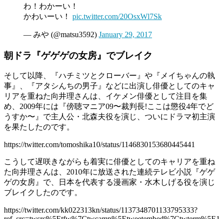
わ！わかーい！
かわいーい！
pic.twitter.com/20OsxWl7Sk
— みや (@matsu3592)
January 29, 2017
朝ドラ『ゲゲゲの女房』でブレイク
そして以降、『ハチミツとクローバー』や『メイちゃんの執
事』、『アタシんちの男子』などに出演し俳優としてのキャ
リアを重ねた向井理さんは、イケメン俳優として注目を集
め、2009年には『傍聴マニア09〜裁判長!ここは懲役4年でど
うすか〜』で主人公・北森夫役を演じ、ついにドラマ初主演
を果たしたのです。
https://twitter.com/tomoshika10/status/1146830153680445441
こうして遅咲きながらも着実に俳優としてのキャリアを重ね
た向井理さんは、2010年に放送された連続テレビ小説『ゲゲ
ゲの女房』で、日本を代表する漫画家・水木しげる役を演じ
ブレイクしたのです。
https://twitter.com/kk022313kn/status/1137348701133795333?
ref_src=twsrc%5Etfw%7Ctwcamp%5Etweetembed%7Ctwterm%5E11