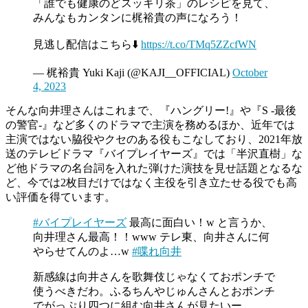
「誰でも健康のどスッキリ茶」のレシピを見て、
みんなもカンタンに梶裕貴の声になろう！
見逃し配信はこちら⬇️
https://t.co/TMq5ZZcfWN
— 梶裕貴 Yuki Kaji (@KAJI__OFFICIAL)
October
4, 2023
そんな向井理さんはこれまで、『ハングリー!』や『S -最後
の警官-』など多くのドラマで主演を務めるほか、近年では
主演ではない脇役やクセのある役もこなしており、2021年放
送のテレビドラマ『バイプレイヤーズ』では「半沢直樹」な
ど他ドラマの名台詞を入れた弾けた演技を見せ話題となるな
ど、今では2枚目だけではなく主役を引き立たせる役でも高
い評価を得ています。
#バイプレイヤーズ
最高に面白い！w と言うか、
向井理さん最高！！www テレ東、向井さんに何
やらせてんのよ…w
#喋れ向井
新感線は向井さんを歌舞伎じゃなくておポンチで
使うべきだわ。ふるちんやじゅんさんとおポンチ
でがっぷり四つに組む向井さんが見たいー。