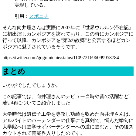
実現している。
引用：
スポニチ
そんな向井理さんは実際に2007年に『世界ウルルン滞在記』
に初出演しカンボジアを訪れており、この時にカンボジアに
行って以降、カンボジアを‟第2の故郷”と公言するほどカン
ボジアに魅了されているそうです。
https://twitter.com/gogomichie/status/1109721696099958784
まとめ
いかがでしたでしょうか。
この記事では、向井理さんのデビュー当時や昔の活躍など、
若い頃についてご紹介しました。
大学時代は遺伝子工学を専攻し功績を収めた向井理さんは、
アルバイトのバーテンダーの仕事にも真剣で、悩んだ挙句に
大学院へは進学せずバーテンダーへの道に進むと、その後ス
カウトされて芸能界入りしたのです。