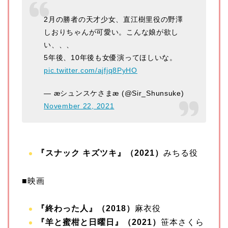
2月の勝者の天才少女、直江樹里役の野澤
しおりちゃんが可愛い。こんな娘が欲し
い、、、
5年後、10年後も女優演ってほしいな。
pic.twitter.com/ajfjq8PyHO
— æシュンスケさまæ (@Sir_Shunsuke)
November 22, 2021
『スナック キズツキ』（2021）
みちる役
■映画
『終わった人』（2018）
麻衣役
『羊と蜜柑と日曜日』（2021）
笹本さくら