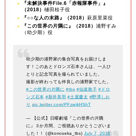
『未解決事件File.6「赤報隊事件」』
（2018）
樋田桂子役
『○○な人の末路』（2018）
萩原里菜役
『この世界の片隅に』（2018）
浦野すみ
（幼少期）役
幼少期の浦野家の集合写真をお届けしま
す！このあとドロンズ石本さんは、一人ひ
とりと記念写真を撮られていました。
撮影が終わっても仲良しの浦野家でした。
#この世界の片隅に
#tbs
#仙道敦子
#ドロ
ンズ石本
#新井美羽
#土屋慶太
#野澤しお
り
pic.twitter.com/PFzwjkHShT
— 【公式】日曜劇場『この世界の片隅
に』３か月間、ご視聴ありがとうございま
した！！ (@konoseka_tbs)
July 7, 2018