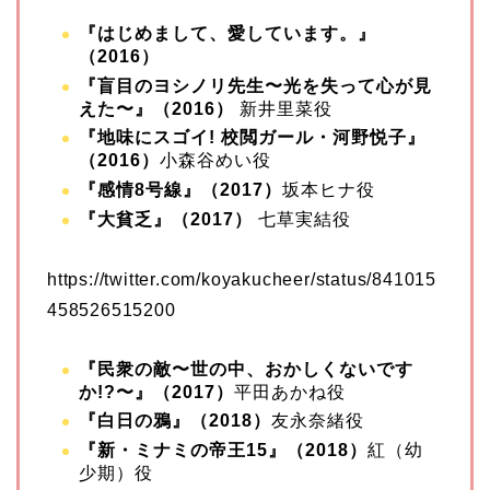
『はじめまして、愛しています。』
（2016）
『盲目のヨシノリ先生〜光を失って心が見
えた〜』（2016）
新井里菜役
『地味にスゴイ! 校閲ガール・河野悦子』
（2016）
小森谷めい役
『感情8号線』（2017）
坂本ヒナ役
『大貧乏』（2017）
七草実結役
https://twitter.com/koyakucheer/status/841015
458526515200
『民衆の敵〜世の中、おかしくないです
か!?〜』（2017）
平田あかね役
『白日の鴉』（2018）
友永奈緒役
『新・ミナミの帝王15』（2018）
紅（幼
少期）役