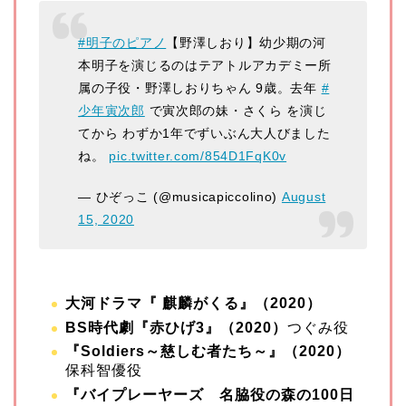
#明子のピアノ
【野澤しおり】幼少期の河
本明子を演じるのはテアトルアカデミー所
属の子役・野澤しおりちゃん 9歳。去年
#
少年寅次郎
で寅次郎の妹・さくら を演じ
てから わずか1年でずいぶん大人びました
ね。
pic.twitter.com/854D1FqK0v
— ひぞっこ (@musicapiccolino)
August
15, 2020
大河ドラマ『 麒麟がくる』（2020）
BS時代劇『赤ひげ3』（2020）
つぐみ役
『Soldiers～慈しむ者たち～』（2020）
保科智優役
『バイプレーヤーズ 名脇役の森の100日