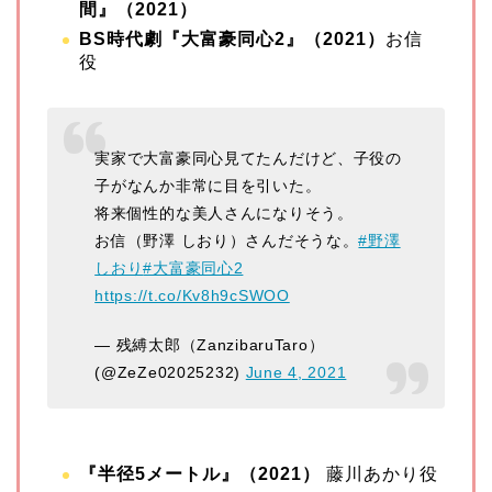
間』（2021）
BS時代劇『大富豪同心2』（2021）
お信
役
実家で大富豪同心見てたんだけど、子役の
子がなんか非常に目を引いた。
将来個性的な美人さんになりそう。
お信（野澤 しおり）さんだそうな。
#野澤
しおり
#大富豪同心2
https://t.co/Kv8h9cSWOO
— 残縛太郎（ZanzibaruTaro）
(@ZeZe02025232)
June 4, 2021
『半径5メートル』（2021）
藤川あかり役