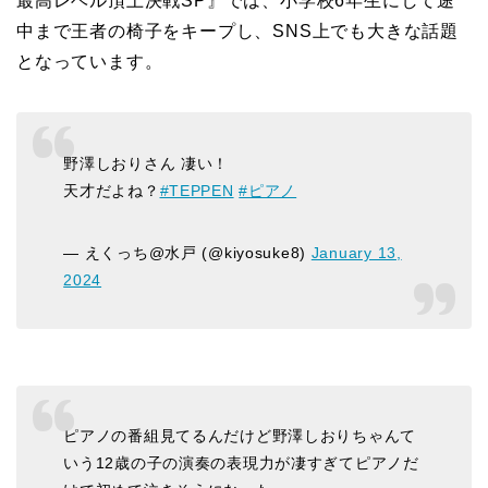
最高レベル頂上決戦SP』では、小学校6年生にして途
中まで王者の椅子をキープし、SNS上でも大きな話題
となっています。
野澤しおりさん 凄い！
天才だよね？
#TEPPEN
#ピアノ
— えくっち@水戸 (@kiyosuke8)
January 13,
2024
ピアノの番組見てるんだけど野澤しおりちゃんて
いう12歳の子の演奏の表現力が凄すぎてピアノだ