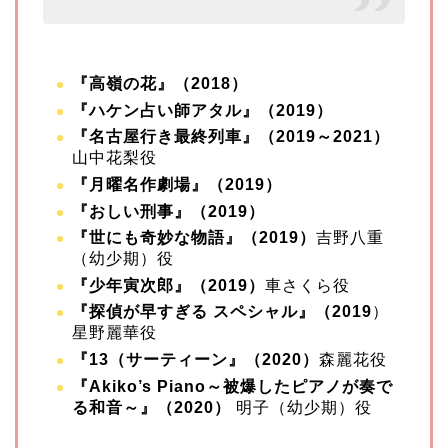
『高嶺の花』（2018）
『ハケン占い師アタル』（2019）
『名古屋行き最終列車』（2019～2021）
山中花梨役
『月曜名作劇場』（2019）
『おしい刑事』（2019）
『世にも奇妙な物語』（2019）
吉野八重
（幼少期）役
『少年寅次郎』（2019）
車さくら役
『探偵が早すぎる スペシャル』（2019
）
星野麗華役
『13（サーティーン』（2020）
森麗花役
『Akiko’s Piano～被爆したピアノが奏で
る和音～』（2020）
明子（幼少期）役