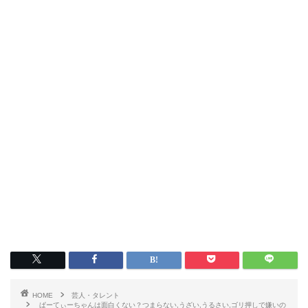
HOME
芸人・タレント
ぱーてぃーちゃんは面白くない？つまらない,うざい,うるさい,ゴリ押しで嫌いの