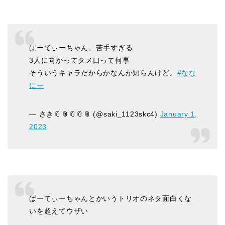
ぱーてぃーちゃん、苦手すぎる
3人に向かってタメ口って何事
そういうキャラだからかなんか知らんけど。
#なな
にー
— さき📎📎📎📎📎 (@saki_1123skc4)
January 1,
2023
ぱーてぃーちゃんとかいうトリオのネタ面白くな
いを超えてウザい