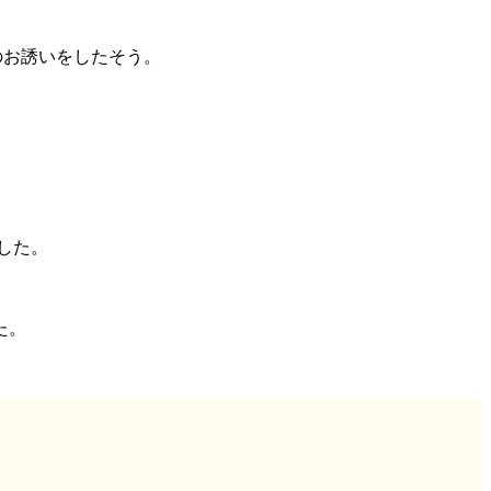
のお誘いをしたそう。
ました。
た。