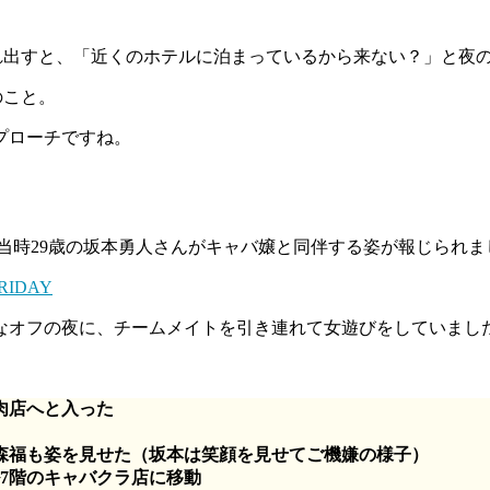
れ出すと、「近くのホテルに泊まっているから来ない？」と夜
のこと。
プローチですね。
』にて当時29歳の坂本勇人さんがキャバ嬢と同伴する姿が報じられ
RIDAY
なオフの夜に、チームメイトを引き連れて女遊びをしていまし
き肉店へと入った
と森福も姿を見せた（坂本は笑顔を見せてご機嫌の様子）
7階のキャバクラ店に移動