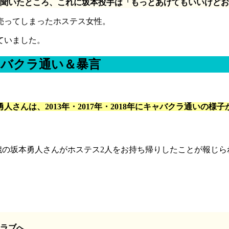
聞いたところ、これに坂本投手は「もっとあげてもいいけどお
売ってしまったホステス女性。
ていました。
ャバクラ通い＆暴言
んは、2013年・2017年・2018年にキャバクラ通いの様
25歳の坂本勇人さんがホステス2人をお持ち帰りしたことが報じ
ラブへ