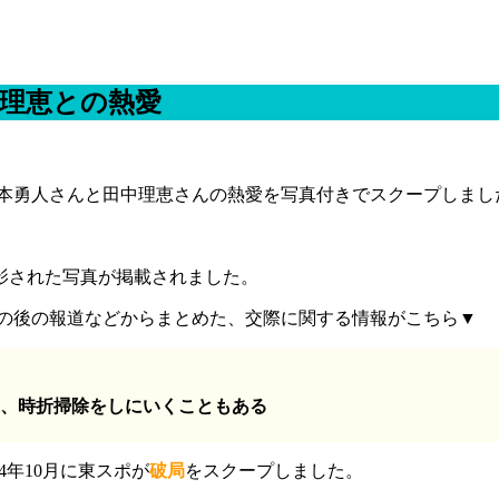
理恵との熱愛
』が坂本勇人さんと田中理恵さんの熱愛を写真付きでスクープしまし
撮影された写真が掲載されました。
の後の報道などからまとめた、交際に関する情報がこちら▼
、時折掃除をしにいくこともある
4年10月に東スポが
破局
をスクープしました。