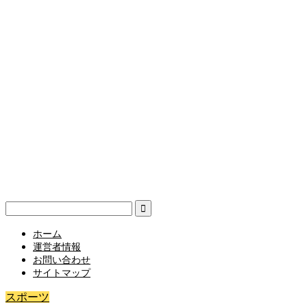
ホーム
運営者情報
お問い合わせ
サイトマップ
スポーツ