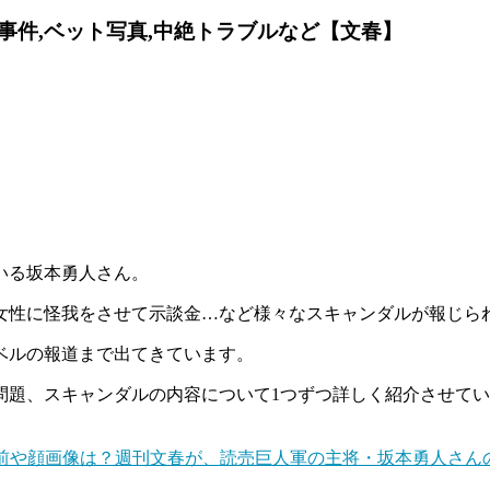
事件,ベット写真,中絶トラブルなど【文春】
いる坂本勇人さん。
女性に怪我をさせて示談金…など様々なスキャンダルが報じら
ベルの報道まで出てきています。
問題、スキャンダルの内容について1つずつ詳しく紹介させて
前や顔画像は？
週刊文春が、読売巨人軍の主将・坂本勇人さん