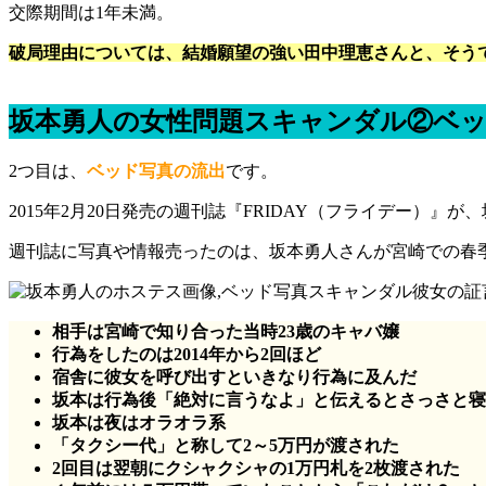
交際期間は1年未満。
破局理由については、結婚願望の強い田中理恵さんと、そう
坂本勇人の女性問題スキャンダル②ベッ
2つ目は、
ベッド写真の流出
です。
2015年2月20日発売の週刊誌『FRIDAY（フライデー）
週刊誌に写真や情報売ったのは、坂本勇人さんが宮崎での春
彼女の証
相手は宮崎で知り合った当時23歳のキャバ嬢
行為をしたのは2014年から2回ほど
宿舎に彼女を呼び出すといきなり行為に及んだ
坂本は行為後「絶対に言うなよ」と伝えるとさっさと寝
坂本は夜はオラオラ系
「タクシー代」と称して2～5万円が渡された
2回目は翌朝にクシャクシャの1万円札を2枚渡された