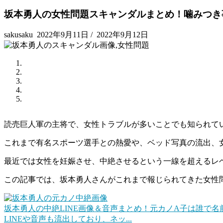
坂本勇人の女性問題スキャンダルまとめ！噛みつき
sakusaku
2022年9月11日
/
2022年9月12日
読売巨人軍の主将で、女性トラブルが多いことでも知られて
これまで有名スポーツ選手との熱愛や、ベッド写真の流出、
最近では女性を妊娠させ、中絶させるという一線を超えるレ
この記事では、坂本勇人さんがこれまで報じられてきた女性
坂本勇人の中絶LINE画像＆音声まとめ！元カノA子は誰で名
LINEや音声も流出しており、ネッ...