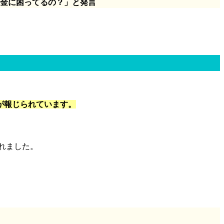
金に困ってるの？」と発言
子が報じられています。
られました。