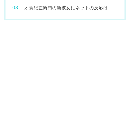
才賀紀左衛門の新彼女にネットの反応は