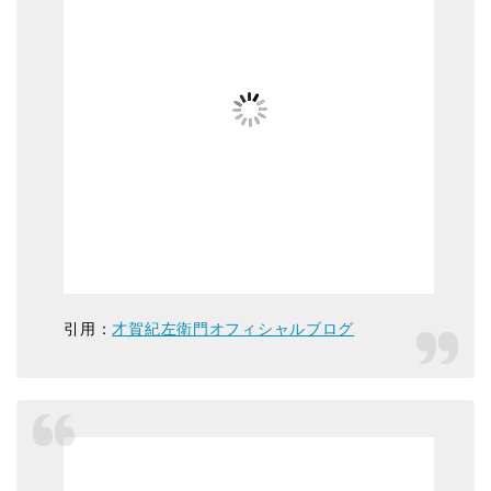
引用：
才賀紀左衛門オフィシャルブログ