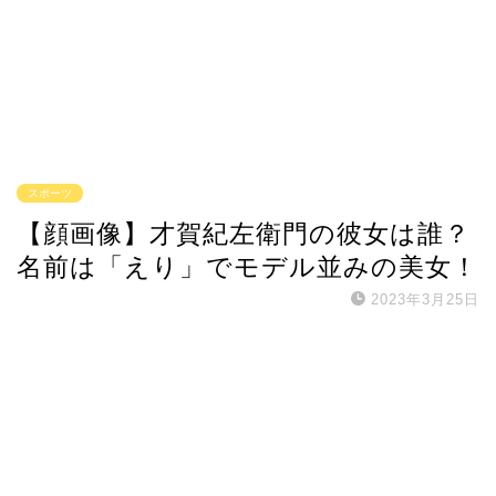
スポーツ
【顔画像】才賀紀左衛門の彼女は誰？
名前は「えり」でモデル並みの美女！
2023年3月25日