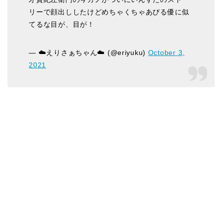
リーで顔出ししたけどめちゃくちゃあびる優に似
てるな目が、目が！
— ☁️えりさぁちゃん☁️ (@eriyuku)
October 3,
2021