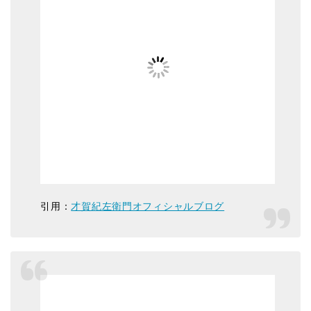
引用：
才賀紀左衛門オフィシャルブログ