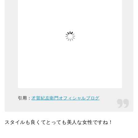
引用：
才賀紀左衛門オフィシャルブログ
スタイルも良くてとっても美人な女性ですね！