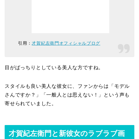
引用：
才賀紀左衛門オフィシャルブログ
目がぱっちりとしている美人な方ですね。
スタイルも良い美人な彼女に、ファンからは「モデル
さんですか？」「一般人とは思えない！」という声も
寄せられていました。
才賀紀左衛門と新彼女のラブラブ画