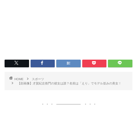
HOME
スポーツ
【顔画像】才賀紀左衛門の彼女は誰？名前は「えり」でモデル並みの美女！