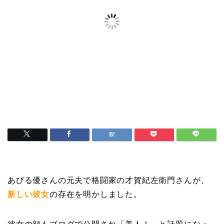
あびる優さんの元夫で格闘家の才賀紀左衛門さんが、
新しい彼女
の存在を明かしました。