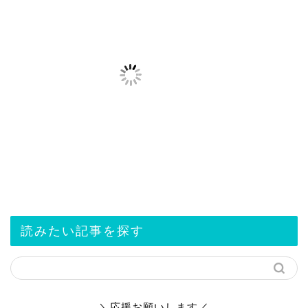
読みたい記事を探す
＼応援お願いします／