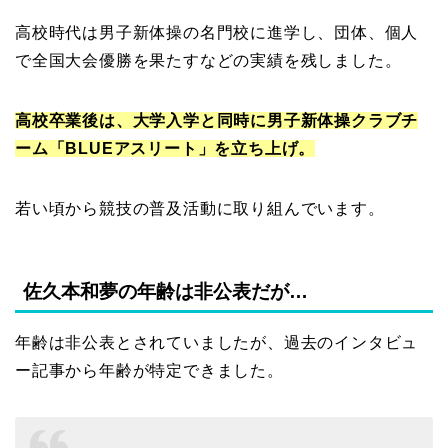
高校時代は男子新体操の名門校に進学し、団体、個人
で全国大会優勝を果たすなどの実績を残しました。
高校卒業後は、大学入学と同時に男子新体操クラブチ
ーム「BLUEアスリート」を立ち上げ。
若い頃から競技の普及活動に取り組んでいます。
佐久本和夢の年齢は非公表だが…
年齢は非公表とされていましたが、過去のインタビュ
ー記事から年齢が特定できました。