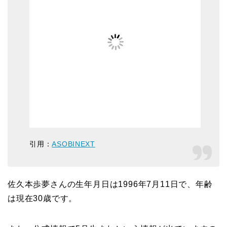
引用：
ASOBINEXT
佐久本歩夢さんの生年月日は1996年7月11日で、年齢
は現在30歳です。