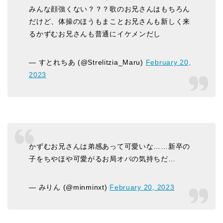
みんな顔強くない？？？歌のお兄さんはもちろん
だけど、体操のほうもまことお兄さんも新しく来
るかずむお兄さんも普通にイケメンだし
— すとれちあ (@Strelitzia_Maru)
February 20,
2023
かずむお兄さんは弟感あって可愛いな……新卒の
子をちやほや可愛がるお局オバの気持ちだ…
— みりん (@minminxt)
February 20, 2023