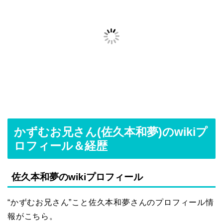
かずむお兄さん(佐久本和夢)のwikiプ
ロフィール＆経歴
佐久本和夢のwikiプロフィール
“かずむお兄さん”こと佐久本和夢さんのプロフィール情
報がこちら。