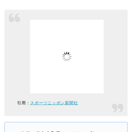
引用：
スポーツニッポン新聞社