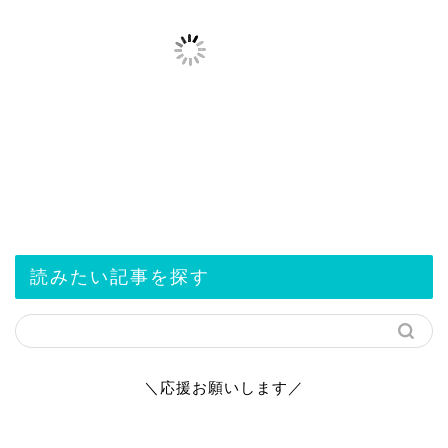
読みたい記事を探す
＼応援お願いします／