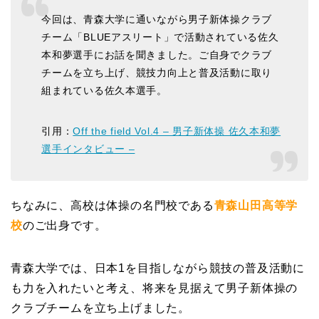
今回は、青森大学に通いながら男子新体操クラブ
チーム「BLUEアスリート」で活動されている佐久
本和夢選手にお話を聞きました。ご自身でクラブ
チームを立ち上げ、競技力向上と普及活動に取り
組まれている佐久本選手。
引用：
Off the field Vol.4 – 男子新体操 佐久本和夢
選手インタビュー –
ちなみに、高校は体操の名門校である
青森山田高等学
校
のご出身です。
青森大学では、日本1を目指しながら競技の普及活動に
も力を入れたいと考え、将来を見据えて男子新体操の
クラブチームを立ち上げました。