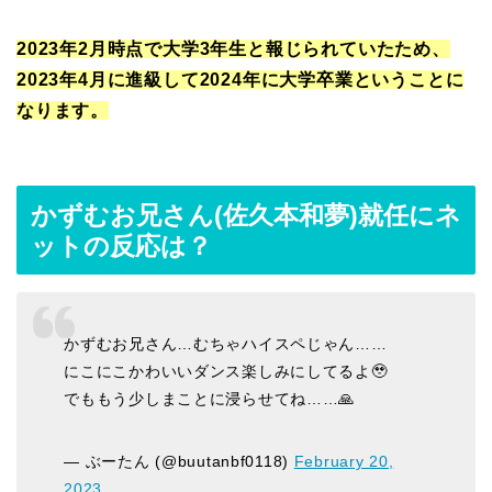
2023年2月時点で大学3年生と報じられていたため、
2023年4月に進級して2024年に大学卒業ということに
なります。
かずむお兄さん(佐久本和夢)就任にネ
ットの反応は？
かずむお兄さん…むちゃハイスペじゃん……
にこにこかわいいダンス楽しみにしてるよ🥹
でももう少しまことに浸らせてね……🙏
— ぶーたん (@buutanbf0118)
February 20,
2023