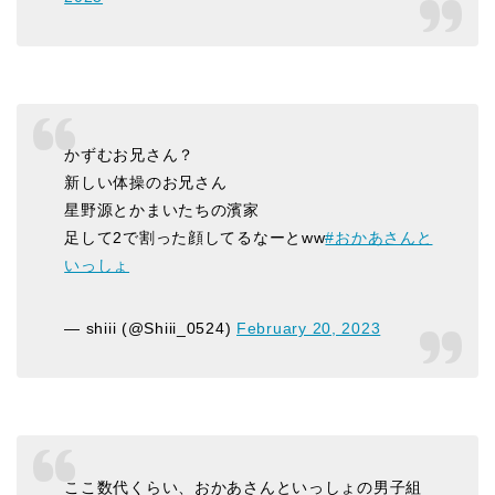
かずむお兄さん？
新しい体操のお兄さん
星野源とかまいたちの濱家
足して2で割った顔してるなーとww
#おかあさんと
いっしょ
— shiii (@Shiii_0524)
February 20, 2023
ここ数代くらい、おかあさんといっしょの男子組