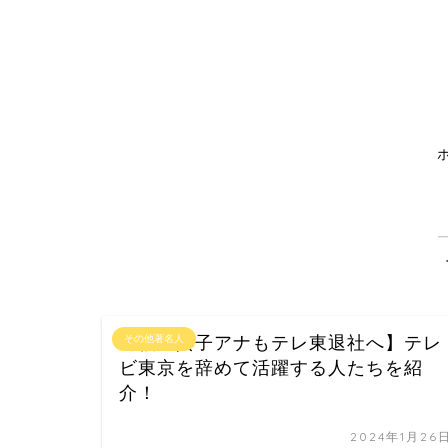
【福田典子アナもテレ東退社へ】テレ
その他著名人
ビ東京を辞めて活躍する人たちを紹
介！
2024年1月26