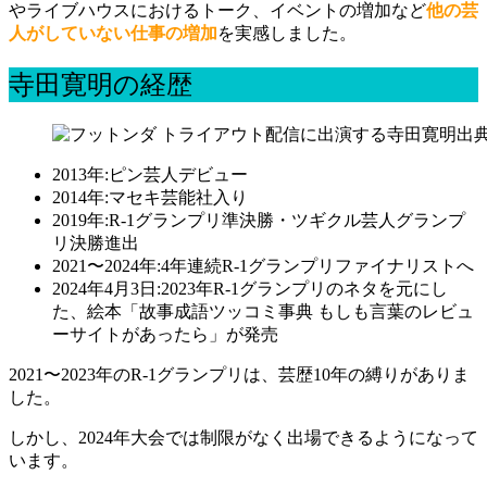
やライブハウスにおけるトーク、イベントの増加など
他の芸
人がしていない仕事の増加
を実感しました。
寺田寛明の経歴
出
2013年:ピン芸人デビュー
2014年:マセキ芸能社入り
2019年:R-1グランプリ準決勝・ツギクル芸人グランプ
リ決勝進出
2021〜2024年:4年連続R-1グランプリファイナリストへ
2024年4月3日:2023年R-1グランプリのネタを元にし
た、絵本「故事成語ツッコミ事典 もしも言葉のレビュ
ーサイトがあったら」が発売
2021〜2023年のR-1グランプリは、芸歴10年の縛りがありま
した。
しかし、2024年大会では制限がなく出場できるようになって
います。