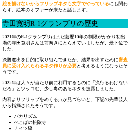
絵を描けないからフリップネタも文字でやっている
にも関わ
らず、絵本のオファーが来たと話します。
寺田寛明R-1グランプリの歴史
2021年のR-1グランプリはまだ芸歴10年の制限がかかり初出
場の寺田寛明さんは前向きにとらえていましたが、最下位で
した。
決勝進出を目的に取り組んできたが、結果を出すために
審査
員に受け入れられるネタ作りが必要
と考えるようになったそ
うです。
2022年は人々が当たり前に利用するものに「流行るわけない
だろ」とツッコむ、少し毒のあるネタを披露しました。
内容よりフリップをめくる点が見づらいと、下記の先輩芸人
から指摘されたそうです。
バカリズム
ぺこぱの松陰寺
ナイツ塙