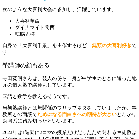
次のような大喜利大会に参加し、活躍しています。
大喜利革命
ダイナマイト関西
転脳児杯
自身で「大喜利千景」を主催するほど、
無類の大喜利好き
で
す。
塾講師の顔もある
寺田寛明さんは、芸人の傍ら自身が中学生のときに通った地
元の個人塾で講師もしています。
国語と数学を教えるそうです。
当初塾講師とは無関係のフリップネタをしていましたが、事
務所との面談で
ためになる面白さへの期待が大きい
とわかり
勉強系に踏み切ったといいます。
2023年は1週間に2コマの授業だけだったため関わる生徒数は
少なかったが、R-1の決勝をきっかけに噂してくれているそ