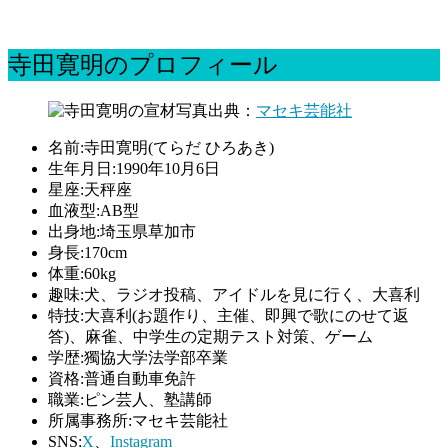
寺田寛明のプロフィール
出典：
マセキ芸能社
名前:寺田寛明(てらだ ひろあき)
生年月日:1990年10月6日
星座:天秤座
血液型:AB型
出身地:埼玉県草加市
身長:170cm
体重:60kg
趣味:犬、ラジオ投稿、アイドルを見に行く、大喜利
特技:大喜利(お題作り、主催、即興で歌にのせて返
答)、麻雀、中学生の定期テスト対策、ゲーム
学歴:獨協大学法学部卒業
資格:普通自動車免許
職業:ピン芸人、塾講師
所属事務所:マセキ芸能社
SNS:
X
、
Instagram