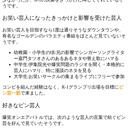
うです。
お笑い芸人になったきっかけと影響を受けた芸人
お笑い芸人を目指すなら1度は通りそうなダウンタウンや、
有名なゴールデンのバラエティ番組をほとんど見ていないそ
うです。
幼稚園・小学生の頃:兄の影響でシンガーソングライタ
ー嘉門タツオさんのあるあるネタや替え歌にハマる
中学生:伊集院光や爆笑問題のラジオを聞く・本格的に
芸人にハマり、特に漫談のネタを見る
大学生:お笑いサークルの集まるライブにフリーで参加
コンビを組んだ経験はなく、R-1グランプリ出場を目標に
ピ
ン芸一筋
で来ました。
好きなピン芸人
爆笑オンエアバトルでは、次のような芸人の言葉で紡ぐピン
芸を好んで見ていたそうです。