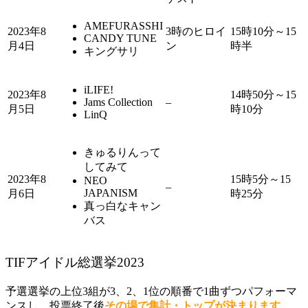
AMEFURASSHI
2023年8
3時のヒロイ
15時10分～15
CANDY TUNE
月4日
ン
時半
キングサリ
iLIFE!
2023年8
14時50分～15
Jams Collection
–
月5日
時10分
LinQ
きゅるりんって
してみて
2023年8
15時5分～15
NEO
–
JAPANISM
月6日
時25分
真っ白なキャン
バス
TIFアイドル総選挙2023
予選選挙の上位3組が3、2、1位の順番で1曲ずつパフォーマ
ンスし、投票終了後
その場で集計・トップが決まります
。