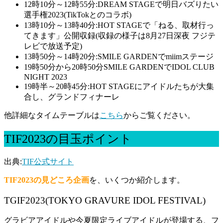
12時10分～12時55分:DREAM STAGEで明日バズりたい
選手権2023(TikTokとのコラボ)
13時10分～13時40分:HOT STAGEで「ねる、取材行っ
てきます」公開収録(収録の様子は8月27日深夜 フジテ
レビで放送予定)
13時50分～14時20分:SMILE GARDENでmiimステージ
19時50分から20時50分SMILE GARDENでIDOL CLUB
NIGHT 2023
19時半～20時45分:HOT STAGEにアイドルたちが大集
合し、グランドフィナーレ
他詳細なタイムテーブルは
こちら
からご覧ください。
TIF2023の目玉ポイント
出典:
TIF公式サイト
TIF2023の見どころ企画
を、いくつか紹介します。
TGIF2023(TOKYO GRAVURE IDOL FESTIVAL)
グラビアアイドルや今夏限定ライブアイドルが登場する、フ