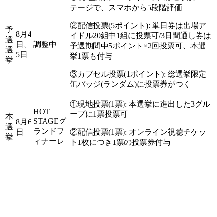
テージで、スマホから5段階評価
②配信投票(5ポイント): 単日券は出場ア
予
8月4
イドル20組中1組に投票可/3日間通し券は
選
日、
調整中
予選期間中5ポイント×2回投票可、本選
選
5日
挙1票も付与
挙
③カプセル投票(1ポイント): 総選挙限定
缶バッジ(ランダム)に投票券がつく
①現地投票(1票): 本選挙に進出した3グル
HOT
ープに1票投票可
本
STAGEグ
8月6
選
ランドフ
日
②配信投票(1票): オンライン視聴チケッ
挙
ィナーレ
ト1枚につき1票の投票券付与