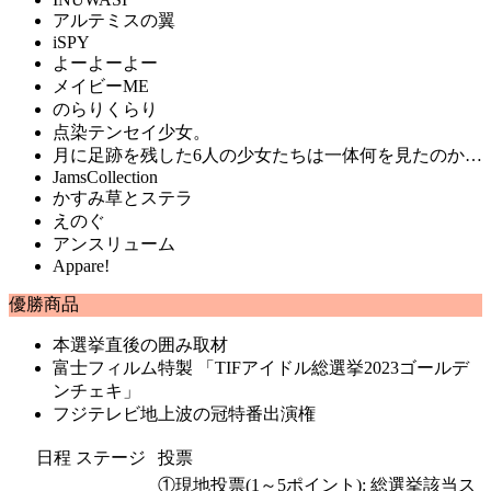
アルテミスの翼
iSPY
よーよーよー
メイビーME
のらりくらり
点染テンセイ少女。
月に足跡を残した6人の少女たちは一体何を見たのか…
JamsCollection
かすみ草とステラ
えのぐ
アンスリューム
Appare!
優勝商品
本選挙直後の囲み取材
富士フィルム特製 「TIFアイドル総選挙2023ゴールデ
ンチェキ」
フジテレビ地上波の冠特番出演権
日程
ステージ
投票
①現地投票(1～5ポイント): 総選挙該当ス