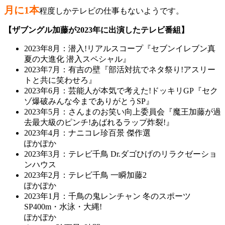
月に1本
程度しかテレビの仕事もないようです。
【ザブングル加藤が2023年に出演したテレビ番組】
2023年8月：潜入!リアルスコープ『セブンイレブン真
夏の大進化 潜入スペシャル』
2023年7月：有吉の壁『部活対抗でネタ祭り!アスリー
トと共に笑わせろ』
2023年6月：芸能人が本気で考えた!ドッキリGP『セク
ゾ爆破みんな今までありがとうSP』
2023年5月：さんまのお笑い向上委員会『魔王加藤が過
去最大級のピンチ!あばれるラップ炸裂!』
2023年4月：ナニコレ珍百景 傑作選
ぽかぽか
2023年3月：テレビ千鳥 Dr.ダゴひげのリラクゼーショ
ンハウス
2023年2月：テレビ千鳥 一瞬加藤2
ぽかぽか
2023年1月：千鳥の鬼レンチャン 冬のスポーツ
SP400m・水泳・大縄!
ぽかぽか