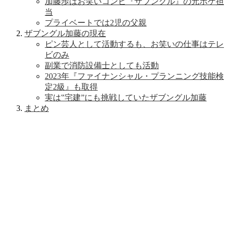
加藤歩はお笑いコンビ『ザブングル』の元ボケ担
当
プライベートでは2児の父親
ザブングル加藤の現在
ピン芸人として活動するも、お笑いの仕事はテレ
ビのみ
副業で消防設備士としても活動
2023年『ファイナンシャル・プランニング技能検
定2級』も取得
実は‟宅建”にも挑戦していたザブングル加藤
まとめ