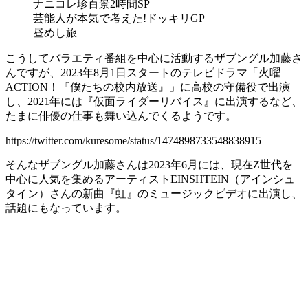
ナニコレ珍百景2時間SP
芸能人が本気で考えた!ドッキリGP
昼めし旅
こうしてバラエティ番組を中心に活動するザブングル加藤さ
んですが、2023年8月1日スタートのテレビドラマ「火曜
ACTION！『僕たちの校内放送』」に高校の守備役で出演
し、2021年には『仮面ライダーリバイス』に出演するなど、
たまに俳優の仕事も舞い込んでくるようです。
https://twitter.com/kuresome/status/1474898733548838915
そんなザブングル加藤さんは2023年6月には、現在Z世代を
中心に人気を集めるアーティストEINSHTEIN（アインシュ
タイン）さんの新曲『虹』のミュージックビデオに出演し、
話題にもなっています。