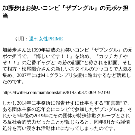
加藤歩はお笑いコンビ『ザブングル』の元ボケ担
当
引用：
週刊女性PRIME
加藤歩さんは1999年結成のお笑いコンビ『ザブングル』の元
ボケ担当で、『悔しいです！！』を始め、『カッチカチや
ぞ！！』の定番ギャグと‟奇跡の顔面”と称される顔面、そし
て相方・松尾陽介さんの新しいスタイルのツッコミで人気を
集め、2007年にはM-1グランプリ決勝に進出するなど活躍し
たのです。
https://twitter.com/mambon/status/819350375069192193
しかし2014年に事務所に報告せずに仕事をする‟闇営業”で、
ある団体主催の忘年会にコンビで参加したザブングルは、そ
れから5年後の2019年にその団体が特殊詐欺グループとされ
る反社会的勢力だったことが報じらると、同年6月から謹慎
処分を言い渡され活動休止になってしまったのです。