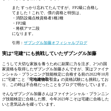
また すっかり忘れてたんですが、FP2級に合格し
てました！これで、僕の資格と特技は、
・消防設備点検資格者1種2種
・FP2級
・将棋アマ二段
になります。
引用：
ザブングル加藤オフィシャルブログ
実は‟宅建”にも挑戦していたザブングル加藤
こうして大切な家族を養うために副業に力を注ぎ、2つの国
家資格を取得したザブングル加藤さんですが、実はファイナ
ンシャル・プランニング技能検定に合格する前の2022年10月
に‟宅建”こと『
宅地建物取引士』
の資格試験にも挑戦してお
り、この時は不合格だったことをブログで明かしています。
そんなザブングル加藤さんはファイナンシャル・プランニン
グ技能検定に合格した際、今年2023年こそは宅建に合格した
いと意気込みを綴っています。