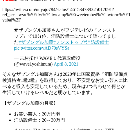
https://twitter.com/nuyajo784/status/1461534789325017091?
ref_src=twsrc%5Etfw%7Ctwcamp%5Etweetembed%7Ctwterm%5E1
yabai%2F
元ザブングル加藤さんがフジテレビの『ノンスト
ップ』で10分位、消防設備士について語ってまし
た
#ザブングル加藤
#ノンストップ
#消防設備士
pic.twitter.com/vAD70sVYSa
— 吉村拓也 WAVE１代表取締役
(@wave1yoshimura)
April 8, 2021
そんなザブングル加藤さんは2020年に国家資格『消防設備点
検資格者1種2種』を取得しており、不安定なお笑い芸人に比
べると収入も安定しているため、現在は2つ合わせて何とか
生活していけるレベルだと明かしています。
【ザブングル加藤の月収】
お笑い芸人：20万円弱
消防設備士：20～30万円