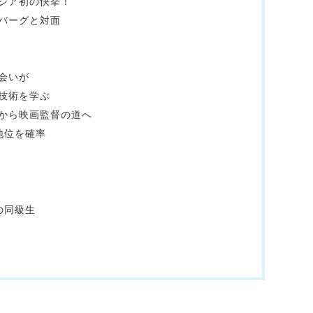
ジア初の快挙！
バーグと対面
会いが
技術を学ぶ
者から映画監督の道へ
地位を確率
の同級生