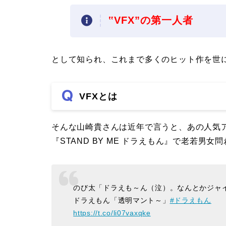
‟VFX”の第一人者
として知られ、これまで多くのヒット作を世
VFXとは
そんな山崎貴さんは近年で言うと、あの人気ア
『STAND BY ME ドラえもん』で老若男
のび太「ドラえも～ん（泣）。なんとかジャ
ドラえもん「透明マント～」
#ドラえもん
https://t.co/li07vaxqke