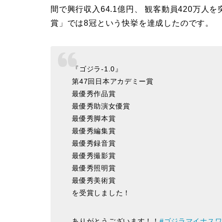
間で興行収入64.1億円、 観客動員420万
賞」では8冠という快挙を達成したのです。
『ゴジラ-1.0』
第47回日本アカデミー賞
最優秀作品賞
最優秀助演女優賞
最優秀脚本賞
最優秀編集賞
最優秀録音賞
最優秀撮影賞
最優秀照明賞
最優秀美術賞
を受賞しました！
ありがとうございます！！
#ゴジラマイナス