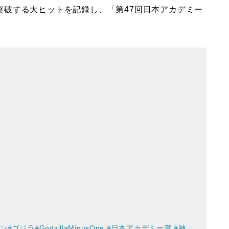
人を突破する大ヒットを記録し、「第47回日本アカデミー
ワン
#ゴジラ
#GodzillaMinusOne
#日本アカデミー賞
#神