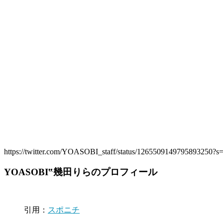
https://twitter.com/YOASOBI_staff/status/1265509149795893250?s
YOASOBI‟幾田りらのプロフィール
引用：
スポニチ