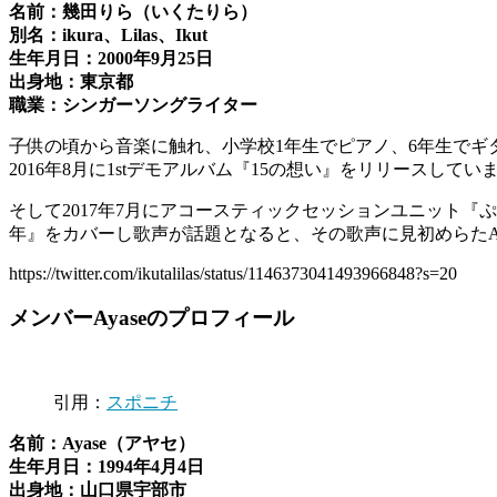
名前：幾田りら（いくたりら）
別名：ikura、Lilas、Ikut
生年月日：2000年9月25日
出身地：東京都
職業：シンガーソングライター
子供の頃から音楽に触れ、小学校1年生でピアノ、6年生でギ
2016年8月に1stデモアルバム『15の想い』をリリースしてい
そして2017年7月にアコースティックセッションユニット『
年』をカバーし歌声が話題となると、その歌声に見初めらたAy
https://twitter.com/ikutalilas/status/1146373041493966848?s=20
メンバーAyaseのプロフィール
引用：
スポニチ
名前：Ayase（アヤセ）
生年月日：1994年4月4日
出身地：山口県宇部市