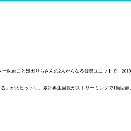
イターikuraこと幾田りらさんの2人からなる音楽ユニットで、20
に駆ける』が大ヒットし、累計再生回数がストリーミングで1億回超