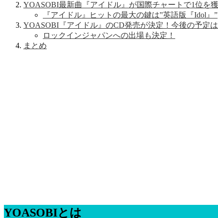
YOASOBI最新曲『アイドル』が国際チャートで1位を
『アイドル』ヒットの最大の鍵は‟英語版『Idol』”
YOASOBI『アイドル』のCD発売が決定！今後の予定
ロックインジャパンへの出場も決定！
まとめ
YOASOBIとは