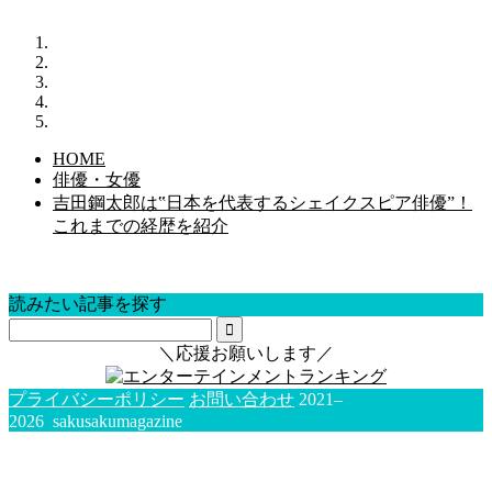
HOME
俳優・女優
吉田鋼太郎は‟日本を代表するシェイクスピア俳優”！
これまでの経歴を紹介
読みたい記事を探す
＼応援お願いします／
プライバシーポリシー
お問い合わせ
2021–
2026 sakusakumagazine