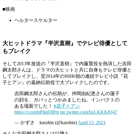
■映画
ヘルタースケルター
大ヒットドラマ『半沢直樹』でテレビ俳優として
もブレイク
そして2013年放送の『半沢直樹』で内藤寛役を熱演した吉田
鋼太郎さんは、ドラマの大ヒットと共に自身もテレビ俳優と
してブレイクし、翌2014年のNHK朝の連続テレビ小説『花
子とアン』の嘉納伝助役で大ブレイクしたのです。
吉田鋼太郎さんの伝助が、仲間由紀恵さんの蓮子
の顔を、ガバッとつかみましたね。インパクトの
ある場面でした！
#花子とアン
https://t.co/pbPilqE8Pm
pic.twitter.com/bxLKKKlQ47
— かずさ kazshin (@kazshin)
April 15, 2021
そんな吉田鋼太郎さんは以降も、