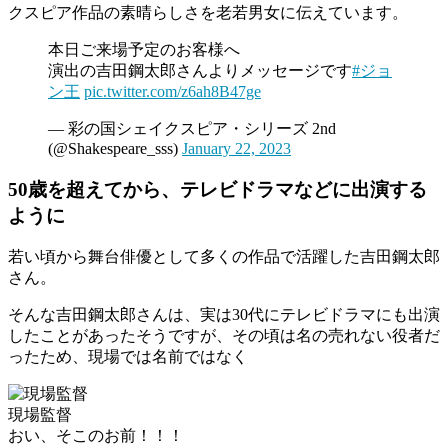
クスピア作品の素晴らしさを老若男女に伝えています。
本日ご来場予定のお客様へ
演出の吉田鋼太郎さんよりメッセージです
#ジョ
ン王
pic.twitter.com/z6ah8B47ge
— 彩の国シェイクスピア・シリーズ 2nd
(@Shakespeare_sss)
January 22, 2023
50歳を超えてから、テレビドラマなどに出演する
ように
若い頃から舞台俳優として多くの作品で活躍した吉田鋼太郎
さん。
そんな吉田鋼太郎さんは、実は30代にテレビドラマにも出演
したことがあったそうですが、その頃は名の売れない役者だ
ったため、現場では名前ではなく
現場監督
おい、そこのお前！！！