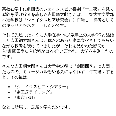
高校在学中に劇団雲のシェイクスピア喜劇『十二夜』を見て
感銘を受け役者を志した吉田鋼太郎さんは、上智大学文学部
へ進学後は『シェイクスピア研究会』に在籍し、役者として
のキャリアをスタートしたのです。
そして先述したように大学在学中に8歳年上の大学OGと結婚
した吉田鋼太郎さんは、稼ぎのあった妻に食べさせてもらい
ながら役者を続けていましたが、それを見かねた顧問か
ら‟劇団四季なら給料が出るぞ”と言われ、大学を中退したの
です。
そんな吉田鋼太郎さんは大学中退後は『劇団四季』に入団し
たものの、ミュージカルをやる気にはなれず半年で退団する
と、その後は、
『シェイクスピア・シアター』
『劇工房ライミング』
『東京壱組』
などに所属し、芝居を学んだのです。