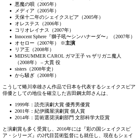
悪魔の唄（2005年）
メディア（2005年）
天保十二年のシェイクスピア（2005年）
オレステス（2006年）
コリオレイナス（2007年）
Innocent Sphere『獅子吼〜シンハナーダ〜』（2007年）
オセロー（2007年） ※
主演
リア王（2008年）
MIDSUMMER CAROL ガマ王子 vs ザリガニ魔人
（2008年） – 大貫 役
sisters（2008年史）
から騒ぎ（2008年）
こうして蜷川幸雄さん作品で日本を代表するシェイクスピア
俳優としての地位を確立した吉田鋼太郎さんは、
1999年：読売演劇大賞 優秀男優賞
2001年：紀伊國屋演劇賞 個人賞
2014年：芸術選奨演劇部門 文部科学大臣賞
と演劇賞も多く受賞し、2016年には『彩の国シェイクスピ
ア・シリーズ』の2代目芸術監督にも就任し、現在もシェイ