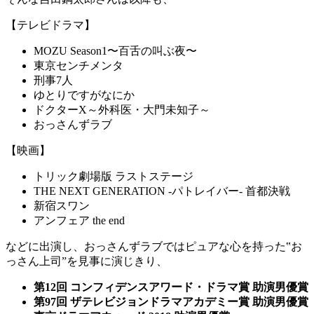
【テレビドラマ】
MOZU Season1〜百舌の叫ぶ夜〜
東京センチメンタ
刑事7人
ゆとりですがなにか
ドクターX～外科医・大門未知子～
おっさんずラブ
【映画】
トリック劇場版 ラストステージ
THE NEXT GENERATION -パトレイバー- 首都決戦
新宿スワン
アンフェア the end
などに出演し、おっさんずラブではピュアな心を持った‟
お
っさん上司
”を見事に演じきり、
第12回 コンフィデンスアワード・ドラマ賞 助演男優賞
第97回 ザテレビジョンドラマアカデミー賞 助演男優賞