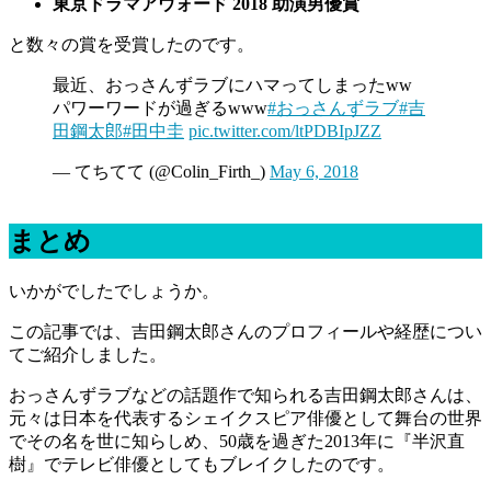
東京ドラマアウォード 2018 助演男優賞
と数々の賞を受賞したのです。
最近、おっさんずラブにハマってしまったww
パワーワードが過ぎるwww
#おっさんずラブ
#吉
田鋼太郎
#田中圭
pic.twitter.com/ltPDBIpJZZ
— てちてて (@Colin_Firth_)
May 6, 2018
まとめ
いかがでしたでしょうか。
この記事では、吉田鋼太郎さんのプロフィールや経歴につい
てご紹介しました。
おっさんずラブなどの話題作で知られる吉田鋼太郎さんは、
元々は日本を代表するシェイクスピア俳優として舞台の世界
でその名を世に知らしめ、50歳を過ぎた2013年に『半沢直
樹』でテレビ俳優としてもブレイクしたのです。