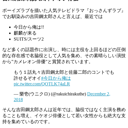
ボーイズラブを描いた人気テレビドラマ『おっさんずラブ』
でお馴染みの吉田鋼太郎さんと言えば、最近では
今日から俺は!!
麒麟が来る
SUITS/スーツ2
など多くの話題作に出演し、時には主役を上回るほどの圧倒
的な存在感で名脇役として人気を集め、その素晴らしい演技
から‟カメレオン俳優”と賞賛されています。
もう１話丸々吉田鋼太郎と佐藤二郎のコントでも
許せるぞオイ
#今日から俺は
pic.twitter.com/QOTLK74aLR
— 樂壱(ウニクロ) (@rakuichirakuthe)
December 2,
2018
そんな吉田鋼太郎さんは近年では、脇役ではなく主演を務め
ることも増え、イケオジ俳優として若い女性からも絶大な支
持を集めているのです。