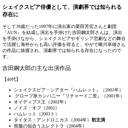
シェイクスピア俳優として、演劇界では知られる
存在に
そして39歳だった1997年に演出家の栗田芳宏さんと劇団
『AUN』を結成し演出を手掛けた吉田鋼太郎さんは、演出
を手掛けながら、シェイクスピアやギリシア悲劇などの舞台
で活躍し海外からも高い評価を得ると、やがて蜷川幸雄さん
の作品に抜擢され、演劇界では知られる存在になったので
す。
吉田鋼太郎の主な出演作品
【40代】
シェイクスピア・シアター『ハムレット』（2001年）
グローブ座カンパニー『リチャード二世』（2001年）
オイディプス王（2002年）
ノイズ・オフ（2002）
ハムレット（2003ト）
タイタス・アンドロニカス（2004年）
初主演
喪服の似合うエレクトラ（2004年）