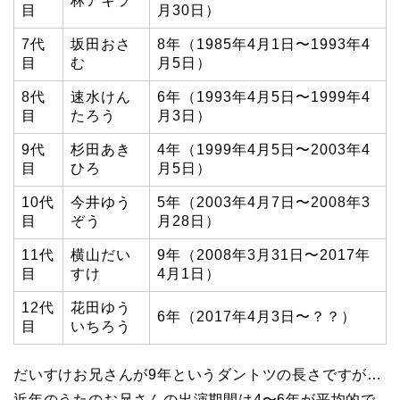
林アキラ
目
月30日）
7代
坂田おさ
8年（1985年4月1日〜1993年4
目
む
月5日）
8代
速水けん
6年（1993年4月5日〜1999年4
目
たろう
月3日）
9代
杉田あき
4年（1999年4月5日〜2003年4
目
ひろ
月5日）
10代
今井ゆう
5年（2003年4月7日〜2008年3
目
ぞう
月28日）
11代
横山だい
9年（2008年3月31日〜2017年
目
すけ
4月1日）
12代
花田ゆう
6年（2017年4月3日〜？？）
目
いちろう
だいすけお兄さんが9年というダントツの長さですが…
近年のうたのお兄さんの出演期間は4〜6年が平均的で