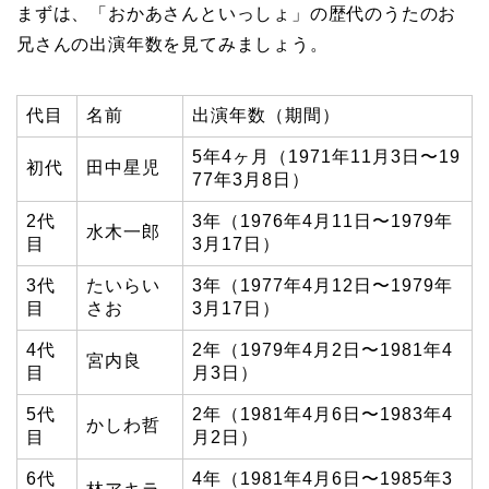
まずは、「おかあさんといっしょ」の歴代のうたのお
兄さんの出演年数を見てみましょう。
代目
名前
出演年数（期間）
5年4ヶ月（1971年11月3日〜19
初代
田中星児
77年3月8日）
2代
3年（1976年4月11日〜1979年
水木一郎
目
3月17日）
3代
たいらい
3年（1977年4月12日〜1979年
目
さお
3月17日）
4代
2年（1979年4月2日〜1981年4
宮内良
目
月3日）
5代
2年（1981年4月6日〜1983年4
かしわ哲
目
月2日）
6代
4年（1981年4月6日〜1985年3