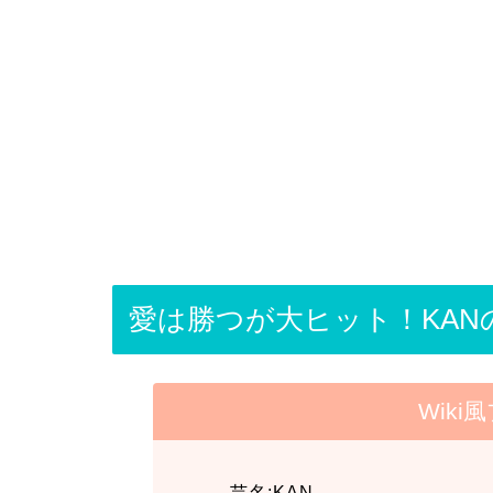
愛は勝つが大ヒット！KA
Wik
芸名:KAN