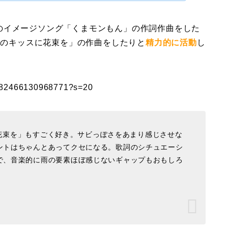
のイメージソング「くまモンもん」の作詞作曲をした
「雨のキッスに花束を」の作曲をしたりと
精力的に活動
し
25682466130968771?s=20
スの花束を」もすごく好き。サビっぽさをあまり感じさせな
ントはちゃんとあってクセになる。歌詞のシチュエーシ
で、音楽的に雨の要素ほぼ感じないギャップもおもしろ