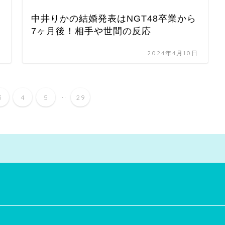
中井りかの結婚発表はNGT48卒業から
7ヶ月後！相手や世間の反応
日
2024年4月10日
...
3
4
5
29