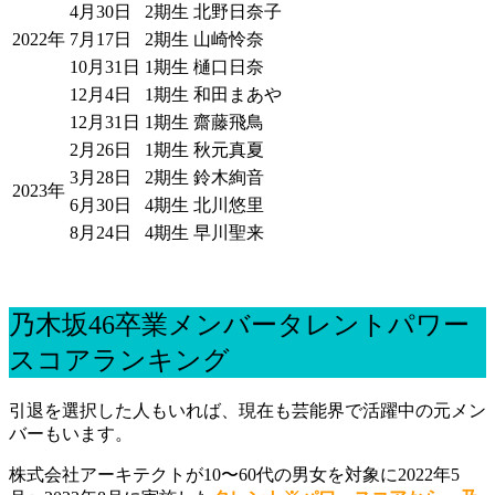
4月30日
2期生
北野日奈子
2022年
7月17日
2期生
山崎怜奈
10月31日
1期生
樋口日奈
12月4日
1期生
和田まあや
12月31日
1期生
齋藤飛鳥
2月26日
1期生
秋元真夏
3月28日
2期生
鈴木絢音
2023年
6月30日
4期生
北川悠里
8月24日
4期生
早川聖来
乃木坂46卒業メンバータレントパワー
スコアランキング
引退を選択した人もいれば、現在も芸能界で活躍中の元メン
バーもいます。
株式会社アーキテクトが10〜60代の男女を対象に2022年5