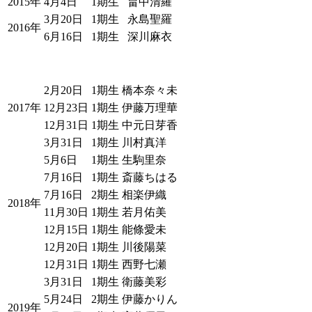
2015年
4月4日
1期生
畠中清羅
3月20日
1期生
永島聖羅
2016年
6月16日
1期生
深川麻衣
2月20日
1期生
橋本奈々未
2017年
12月23日
1期生
伊藤万理華
12月31日
1期生
中元日芽香
3月31日
1期生
川村真洋
5月6日
1期生
生駒里奈
7月16日
1期生
斎藤ちはる
7月16日
2期生
相楽伊織
2018年
11月30日
1期生
若月佑美
12月15日
1期生
能條愛未
12月20日
1期生
川後陽菜
12月31日
1期生
西野七瀬
3月31日
1期生
衛藤美彩
5月24日
2期生
伊藤かりん
2019年