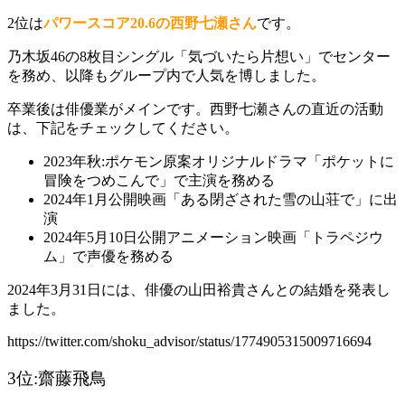
2位は
パワースコア20.6の西野七瀬さん
です。
乃木坂46の8枚目シングル「気づいたら片想い」でセンター
を務め、以降もグループ内で人気を博しました。
卒業後は俳優業がメインです。西野七瀬さんの直近の活動
は、下記をチェックしてください。
2023年秋:ポケモン原案オリジナルドラマ「ポケットに
冒険をつめこんで」で主演を務める
2024年1月公開映画「ある閉ざされた雪の山荘で」に出
演
2024年5月10日公開アニメーション映画「トラペジウ
ム」で声優を務める
2024年3月31日には、俳優の山田裕貴さんとの結婚を発表し
ました。
https://twitter.com/shoku_advisor/status/1774905315009716694
3位:齋藤飛鳥