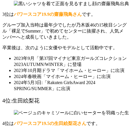
出典
3位は
パワースコア19.9の齋藤飛鳥さん
です。
グループ加入当時は最年少でしたが乃木坂46の15枚目シング
ル「裸足でSummer」で初めてセンターに抜擢され、人気メ
ンバーへと成長していきました。
卒業後は、次のように女優やモデルとして活動中です。
2023年9月「第37回マイナビ東京ガールズコレクション
2023AUTUMN/WINTER」に登場
2023年10月期ドラマ「マイホーム・ヒーロー」に出演
2024年春映画「マイホーム・ヒーロー」に出演
2024年5月3日:「Rakuten GirlsAward 2024
SPRING/SUMMER」に出演
4位:生田絵梨花
4位は
パワースコア19.5の生田絵梨花さん
です。