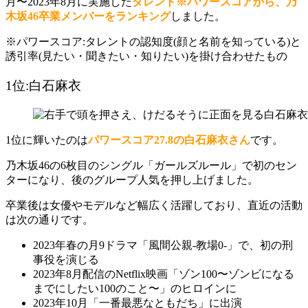
月〜2023年8月に実施した
タレント※パワースコアから、乃
木坂46卒業メンバーをランキング
しました。
※パワースコア:
タレントの認知度(顔と名前を知っている)と
誘引率(見たい・聞きたい・知りたい)を掛け合わせたもの
1位:白石麻衣
1位に輝いたのは
パワースコア27.8の白石麻衣さん
です。
乃木坂46の6枚目のシングル「ガールズルール」で初のセン
ターになり、後のグループ人気を押し上げました。
卒業後は女優やモデルなど幅広く活躍しており、直近の活動
は次の通りです。
2023年春の月9ドラマ「風間公親-教場0-」で、初の刑
事役を演じる
2023年8月配信のNetflix映画「ゾン100〜ゾンビになる
までにしたい100のこと〜」のヒロインに
2023年10月「一番最悪なともだち」に出演