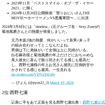
2023年11月「ベストスマイル・オブ・ザ・イヤー
2023」に輝く
2024年12月20日公開映画「聖☆おにいさんTHE
MOVIE〜ホーリーメンVS悪魔軍団〜」に出演
2024年3月8日には「timelesz」(元グループ名・Sexy Zone)の
菊池風磨さんとの熱愛が発覚しました。
元乃木坂2強の熱愛、何がいいって長男×末っ子
の組み合わせってとこなんだよね。
男側は下に弟妹がいて女側は上に兄姉がいる。
白石麻衣様と菊池風磨の年上だけどにおちゃめな
美人彼女に喜んで振り回されてる感じも最高だ
し、西野七瀬様の年上お兄さん彼氏に圧倒的甘や
かされてる感じも最高。一生見れる
pic.twitter.com/VDVqYiGt0v
— ぴょん (@pyon22_2)
March 10, 2024
2位:西野七瀬
出典：
西野七瀬公式