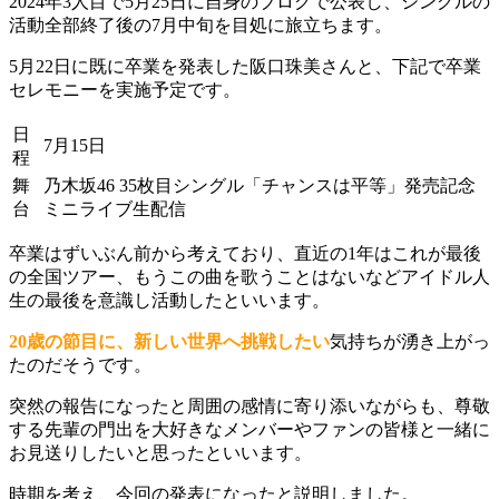
2024年3人目で5月25日に自身のブログで公表し、シングルの
活動全部終了後の7月中旬を目処に旅立ちます。
5月22日に既に卒業を発表した阪口珠美さんと、下記で卒業
セレモニーを実施予定です。
日
7月15日
程
舞
乃木坂46 35枚目シングル「チャンスは平等」発売記念
台
ミニライブ生配信
卒業はずいぶん前から考えており、直近の1年はこれが最後
の全国ツアー、もうこの曲を歌うことはないなどアイドル人
生の最後を意識し活動したといいます。
20歳の節目に、新しい世界へ挑戦したい
気持ちが湧き上がっ
たのだそうです。
突然の報告になったと周囲の感情に寄り添いながらも、尊敬
する先輩の門出を大好きなメンバーやファンの皆様と一緒に
お見送りしたいと思ったといいます。
時期を考え、今回の発表になったと説明しました。