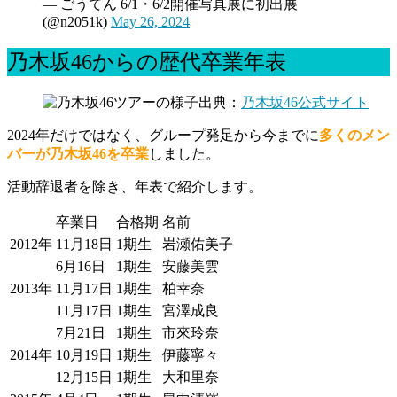
— ごうてん 6/1・6/2開催写真展に初出展
(@n2051k)
May 26, 2024
乃木坂46からの歴代卒業年表
出典：
乃木坂46公式サイト
2024年だけではなく、グループ発足から今までに
多くのメン
バーが乃木坂46を卒業
しました。
活動辞退者を除き、年表で紹介します。
卒業日
合格期
名前
2012年
11月18日
1期生
岩瀬佑美子
6月16日
1期生
安藤美雲
2013年
11月17日
1期生
柏幸奈
11月17日
1期生
宮澤成良
7月21日
1期生
市來玲奈
2014年
10月19日
1期生
伊藤寧々
12月15日
1期生
大和里奈