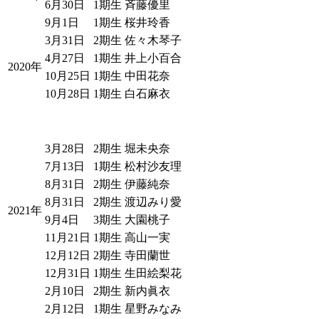
6月30日
1期生
斉藤優里
9月1日
1期生
桜井玲香
3月31日
2期生
佐々木琴子
4月27日
1期生
井上小百合
2020年
10月25日
1期生
中田花奈
10月28日
1期生
白石麻衣
3月28日
2期生
堀未央奈
7月13日
1期生
松村沙友理
8月31日
2期生
伊藤純奈
8月31日
2期生
渡辺みり愛
2021年
9月4日
3期生
大園桃子
11月21日
1期生
高山一実
12月12日
2期生
寺田蘭世
12月31日
1期生
生田絵梨花
2月10日
2期生
新内眞衣
2月12日
1期生
星野みなみ