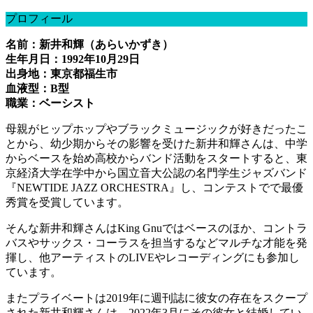
プロフィール
名前：新井和輝（あらいかずき）
生年月日：1992年10月29日
出身地：東京都福生市
血液型：B型
職業：ベーシスト
母親がヒップホップやブラックミュージックが好きだったこ
とから、幼少期からその影響を受けた新井和輝さんは、中学
からベースを始め高校からバンド活動をスタートすると、東
京経済大学在学中から国立音大公認の名門学生ジャズバンド
『NEWTIDE JAZZ ORCHESTRA』し、コンテストでで最優
秀賞を受賞しています。
そんな新井和輝さんはKing Gnuではベースのほか、コントラ
バスやサックス・コーラスを担当するなどマルチな才能を発
揮し、他アーティストのLIVEやレコーディングにも参加し
ています。
またプライベートは2019年に週刊誌に彼女の存在をスクープ
された新井和輝さんは、2022年3月にその彼女と結婚してい