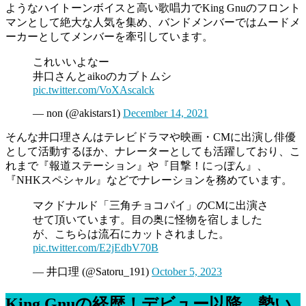
ようなハイトーンボイスと高い歌唱力でKing Gnuのフロント
マンとして絶大な人気を集め、バンドメンバーではムードメ
ーカーとしてメンバーを牽引しています。
これいいよなー
井口さんとaikoのカブトムシ
pic.twitter.com/VoXAscalck
— non (@akistars1)
December 14, 2021
そんな井口理さんはテレビドラマや映画・CMに出演し俳優
として活動するほか、ナレーターとしても活躍しており、こ
れまで『報道ステーション』や『目撃！にっぽん』、
『NHKスペシャル』などでナレーションを務めています。
マクドナルド「三角チョコパイ」のCMに出演さ
せて頂いています。目の奥に怪物を宿しました
が、こちらは流石にカットされました。
pic.twitter.com/E2jEdbV70B
— 井口理 (@Satoru_191)
October 5, 2023
King Gnuの経歴！デビュー以降、勢い