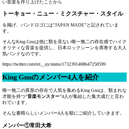
い音楽を作り上げたことから
トーキョー・ニュー・ミクスチャー・スタイル
を掲げ、バンドロゴには‟JAPAN MADE”と記されていま
す。
そんなKing Gnuは他に類を見ない唯一無二の存在感でハイク
オリティな音楽を提供し、日本ロックシーンを席巻する大人
気バンドなのです。
https://twitter.com/rei__uy/status/1732391408647258599
King Gnuのメンバー4人を紹介
唯一無二の異形の存在で人気を集めるKing Gnuは、類まれな
才能を持つ‟
音楽モンスター
”4人が集結した集大成だと言わ
れています。
そんな素晴らしいメンバー4人を順にご紹介していきます。
メンバー①常田大希