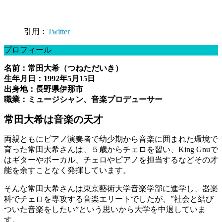
引用：
Twitter
プロフィール
名前：常田大希（つねただいき）
生年月日：1992年5月15日
出身地：長野県伊那市
職業：ミュージシャン、音楽プロデューサー
常田大希は音楽の天才
両親ともにピアノ演奏者で幼少期から音楽に囲まれた環境で
育った常田大希さんは、５歳からチェロを習い、King Gnuで
はギターやボーカル、チェロやピアノを担当するなどその才
能を余すことなく発揮しています。
そんな常田大希さんは東京藝術大学音楽学部に進学し、器楽
科でチェロを専攻する音楽エリートでしたが、‟社会と結び
ついた音楽をしたい”という思いから大学を中退していま
す。