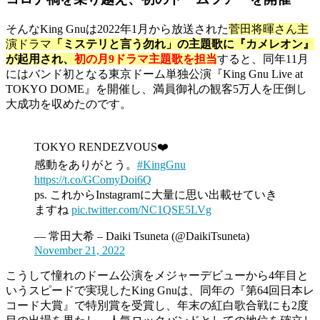
そんなKing Gnuは2022年1月から放送された
菅田将暉さん主
演ドラマ
「ミステリと言う勿れ」の主題歌に『カメレオン』
が起用され、
初の月9ドラマ主題歌を担当
すると、同年11月
にはバンド初となる東京ドーム単独公演『King Gnu Live at
TOKYO DOME』を開催し、満員御礼の観客5万人を圧倒し
大成功を収めたのです。
TOKYO RENDEZVOUS❤️
感動をありがとう。
#KingGnu
https://t.co/GComyDoi6Q
ps. これからInstagramに大量に思い出載せていき
ますね
pic.twitter.com/NC1QSE5LVg
— 常田大希 – Daiki Tsuneta (@DaikiTsuneta)
November 21, 2022
こうして憧れのドーム公演をメジャーデビューから4年目と
いうスピードで実現したKing Gnuは、同年の『第64回日本レ
コード大賞』で特別賞を受賞し、年末の紅白歌合戦にも2度