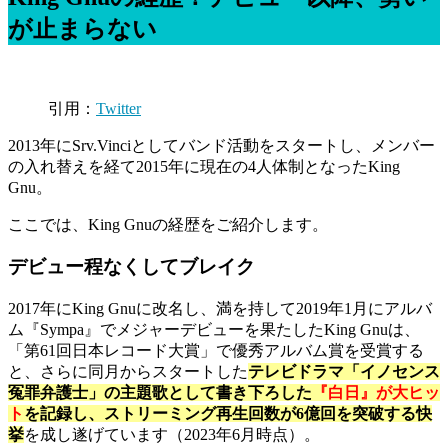
が止まらない
引用：
Twitter
2013年にSrv.Vinciとしてバンド活動をスタートし、メンバー
の入れ替えを経て2015年に現在の4人体制となったKing
Gnu。
ここでは、King Gnuの経歴をご紹介します。
デビュー程なくしてブレイク
2017年にKing Gnuに改名し、満を持して2019年1月にアルバ
ム『Sympa』でメジャーデビューを果たしたKing Gnuは、
「第61回日本レコード大賞」で優秀アルバム賞を受賞する
と、さらに同月からスタートした
テレビドラマ「イノセンス
冤罪弁護士」の主題歌として書き下ろした
『白日』が大ヒッ
ト
を記録し、ストリーミング再生回数が6億回を突破する快
挙
を成し遂げています（2023年6月時点）。