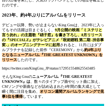
目の出場を果たし、人気ロックバンドとしての地位を確立し
たのです。
2023年、約4年ぶりにアルバムをリリース
デビュー以降、勢いが止まらないKing Gnuは、2023年に入っ
てもその活躍は目まぐるしく、
9月公開の映画「ミステリと
言う勿れ」の主題歌『硝子窓』を書き下ろし、8月リリース
の『SPECIALZ』がテレビアニメ「呪術廻戦 第二期 -渋谷事
変-」のオープニングテーマに起用
されると、11月にはダブ
ルプラチナを記録した前作『CEREMONY』から
約4年ぶり
となるニューアルバム『THE GREATEST UNKNOWN』を
リリース
したのです。
https://twitter.com/KingGnu_JP/status/1729515548625543485
そんなKing Gnuの
ニューアルバム『THE GREATEST
UNKNOWN』は
、数々のタイアップ曲やヒット曲に加え、
CMソングや新曲などが詰め込まれた4年間の集大成として
瞬く間に注目を集め、
オリコン週間アルバムランキングで見
事1位を獲得
しています。