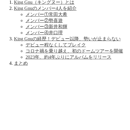
King Gnu（キングヌー）とは
King Gnuのメンバー4人を紹介
メンバー①常田大希
メンバー②勢喜遊
メンバー③新井和輝
メンバー④井口理
King Gnuの経歴！デビュー以降、勢いが止まらない
デビュー程なくしてブレイク
コロナ禍を乗り越え、初のドームツアーを開催
2023年、約4年ぶりにアルバムをリリース
まとめ