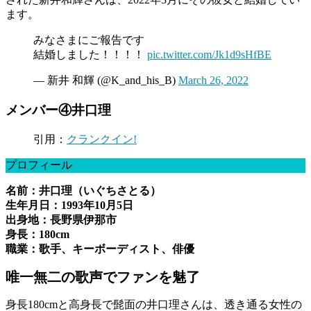
ます。
みなさまにご報告です
結婚しました！！！！
pic.twitter.com/Jk1d9sHfBE
— 新井 和輝 (@K_and_his_B)
March 26, 2022
メンバー④井口理
引用：
クランクイン!
プロフィール
名前：井口理（いぐちさとる）
生年月日：1993年10月5日
出身地：長野県伊那市
身長：180cm
職業：歌手、キーボーディスト、俳優
唯一無二の歌声でファンを魅了
身長180cmと高身長で髭面の井口理さんは、透き通る女性の