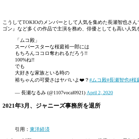
こうしてTOKIOのメンバーとして人気を集めた長瀬智也さんで
ゴン』など多くの作品で主演を務め、俳優としても高い人気
「ムコ殿」
スーパースターな桜庭裕一郎には
もちろんココロ奪われるだろう!!
100%ね!!
でも
大好きな家族といる時の
裕ちゃんの可愛さはヤバいよ❤️？
#ムコ殿
#長瀬智也
#桜
— 長瀬なるみ (@1107vocal0921)
April 2, 2020
2021年3月、ジャニーズ事務所を退所
引用：
東洋経済