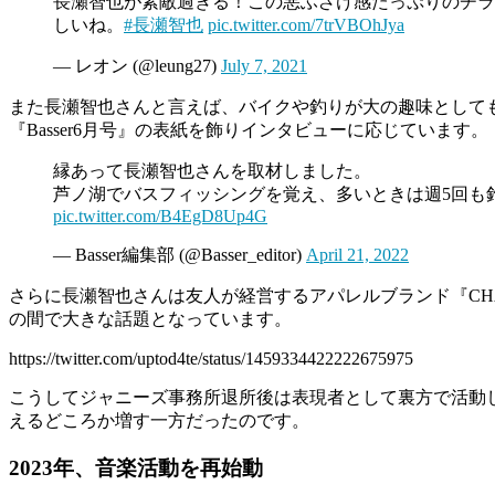
長瀬智也が素敵過ぎる！この悪ふざけ感たっぷりのチラシ
しいね。
#長瀬智也
pic.twitter.com/7trVBOhJya
— レオン (@leung27)
July 7, 2021
また長瀬智也さんと言えば、バイクや釣りが大の趣味としても知
『Basser6月号』の表紙を飾りインタビューに応じています。
縁あって長瀬智也さんを取材しました。
芦ノ湖でバスフィッシングを覚え、多いときは週5回も
pic.twitter.com/B4EgD8Up4G
— Basser編集部 (@Basser_editor)
April 21, 2022
さらに長瀬智也さんは友人が経営するアパレルブランド『CHA
の間で大きな話題となっています。
https://twitter.com/uptod4te/status/1459334422222675975
こうしてジャニーズ事務所退所後は表現者として裏方で活動して
えるどころか増す一方だったのです。
2023年、音楽活動を再始動