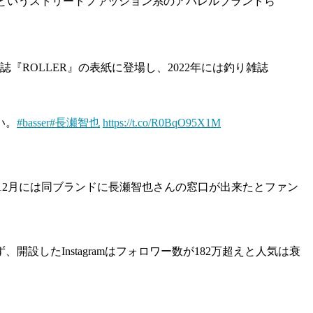
）』というストリートファッション系のアパレルブランドら
ROLLER』の表紙に登場し、2022年には釣り雑誌
い。
#basser
#長瀬智也
https://t.co/R0BqO95X1M
年12月には同ブランドに長瀬智也さんの窓口が出来たとファン
したInstagramはフォロワー数が182万超えと人気は衰