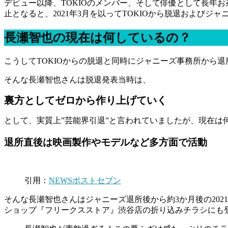
デビュー以降、TOKIOのメンバー、そして俳優として長年お
止となると、2021年3月を以ってTOKIOから脱退およびジ
長瀬智也の現在は何しているの？
こうしてTOKIOからの脱退と同時にジャニーズ事務所から
そんな長瀬智也さんは脱退発表当時は、
裏方としてゼロから作り上げていく
として、実質上‟芸能界引退”と言われていましたが、現在は
退所直後は映画製作やモデルなど多方面で活動
引用：
NEWSポストセブン
そんな長瀬智也さんはジャニーズ退所後から約3か月後の20
ショップ『フリークスストア』渋谷店の折り込みチラシにも登