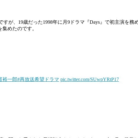
すが、19歳だった1998年に月9ドラマ『Days』で初主演
を集めたのです。
庭裕一郎
#再放送希望ドラマ
pic.twitter.com/SUwpYRtP17