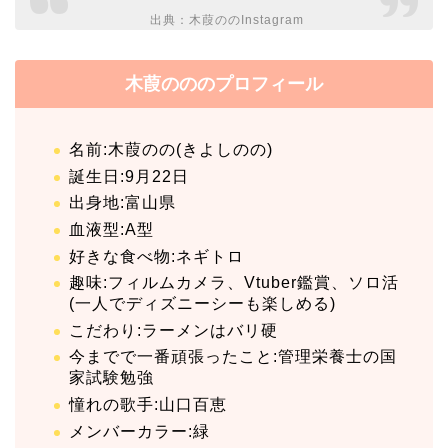
出典：
木葭ののInstagram
木葭のののプロフィール
名前:木葭のの(きよしのの)
誕生日:9月22日
出身地:富山県
血液型:A型
好きな食べ物:ネギトロ
趣味:フィルムカメラ、Vtuber鑑賞、ソロ活
(一人でディズニーシーも楽しめる)
こだわり:ラーメンはバリ硬
今までで一番頑張ったこと:管理栄養士の国
家試験勉強
憧れの歌手:山口百恵
メンバーカラー:緑