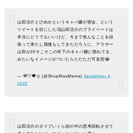
山田涼介とひめかというキャバ嬢が密会、という
ツイートを目にした🤔山田涼介のプライベートは
本当にどうでもいいけど、今まで色んなことを頑
張って来たし我慢もしてきただろうに、アラサー
山田が20そこそこの年下のキャバ嬢に惚れてる、
みたいなイメージがついたらただただ可哀想😂
— 💙🤍🖤⛄️ (@ShopiRauMeme)
September 4,
2022
山田涼介のタイプいくら頭の中の思考回転させて