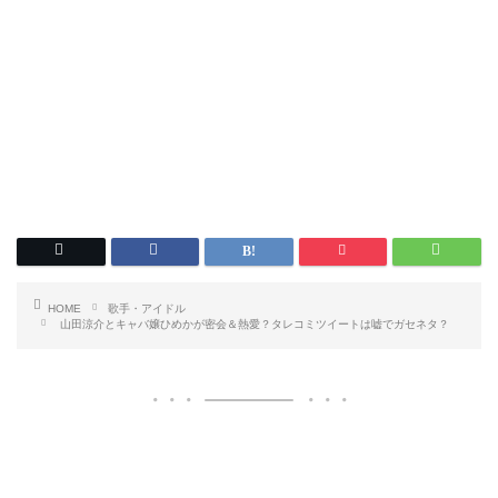
HOME
歌手・アイドル
山田涼介とキャバ嬢ひめかが密会＆熱愛？タレコミツイートは嘘でガセネタ？