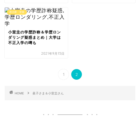
政治家・皇族
小室圭の学歴詐称＆学歴ロン
ダリング疑惑まとめ｜大学は
不正入学の噂も
2021年9月15日
1
2
HOME
眞子さま＆小室圭さん