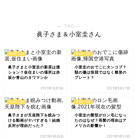
― TAG ―
眞子さま＆小室圭さん
政治家・皇族
政治家・皇族
眞子さまと小室圭の新居は億
小室圭のおでこにタンコブ？
ション？仮住まいの場所は赤
額の傷は怪我ではなく整形の
坂か青山のタワマンか
プレート？
2021年10月3日
2021年9月27日
政治家・皇族
政治家・皇族
眞子さまが天皇陛下を睨みつ
小室圭の髪型がロン毛になっ
ける動画がヤバすぎる！結婚
たのはなぜ？長髪の理由はア
反対が理由だった？
メリカの影響か！
2021年9月26日
2021年9月24日