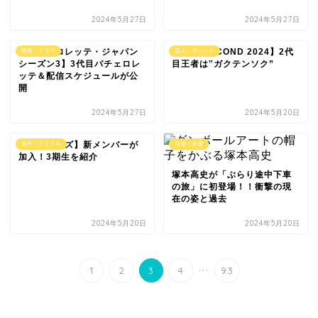
2024年5月27日
2024年5月27日
【バチェロレッテ・ジャパン
【THE SECOND 2024】2代
映画・ドラマ
芸人・タレント
シーズン3】3代目バチェロレ
目王者は‟ガクテンソク”
ッテ＆配信スケジュールが公
開
2024年5月27日
2024年5月20日
【フジコーズ】新メンバーが
歌手・アイドル
俳優・女優
加入！3期生を紹介
塚本高史が「ぶらり途中下車
の旅」に初登場！！衝撃の現
在の姿と過去
2024年5月20日
2024年5月20日
...
1
2
3
4
93