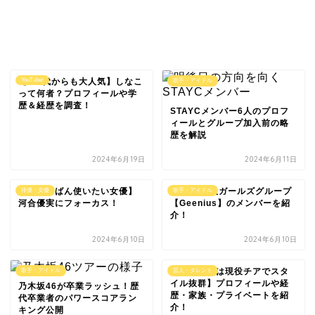
【α世代からも大人気】しなこ
YouTuber
歌手・アイドル
って何者？プロフィールや学
歴＆経歴を調査！
STAYCメンバー6人のプロフ
ィールとグループ加入前の略
歴を解説
2024年6月19日
2024年6月11日
【今いちばん使いたい女優】
K-POP新人ガールズグループ
俳優・女優
歌手・アイドル
河合優実にフォーカス！
【Geenius】のメンバーを紹
介！
2024年6月10日
2024年6月10日
【土屋炎伽は現役チアでスタ
歌手・アイドル
芸人・タレント
イル抜群】プロフィールや経
乃木坂46が卒業ラッシュ！歴
歴・家族・プライベートを紹
代卒業者のパワースコアラン
介！
キング公開