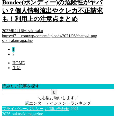
Bondee(ボンディー)の危険性がヤバ
い？個人情報流出やクレカ不正請求
も！利用上の注意点まとめ
2023年2月6日
sakusaku
https://i711.com/wp-content/uploads/2021/06/chatty-1.png
sakusakumagazine
1
2
HOME
生活
読みたい記事を探す
＼応援お願いします／
プライバシーポリシー
お問い合わせ
2021–
2026 sakusakumagazine