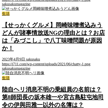
sakusakumagazine
生活
【せっかくグルメ】岡崎味噌煮込みう
どんが諸事情放送NGの理由とは？お店
は「みづこし」で八丁味噌問題が原因
か！
2023年4月9日
sakusaku
https://i711.com/wp-content/uploads/2021/06/chatty-1.png
sakusakumagazine
生活
陸自ヘリ消息不明の乗組員の名前は？
第8師団長の坂本雄一や宮古島駐屯地司
令の伊與田雅一以外の名簿は？